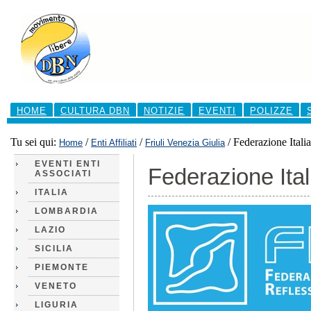
Salta
ai
contenuti.
|
Salta
alla
navigazione
Sezioni
HOME
CULTURA DBN
NOTIZIE
EVENTI
POLIZZE
Tu sei qui:
/
/
/
Federazione Itali
Home
Enti Affiliati
Friuli Venezia Giulia
EVENTI ENTI
Federazione Ital
ASSOCIATI
ITALIA
LOMBARDIA
LAZIO
SICILIA
PIEMONTE
VENETO
LIGURIA