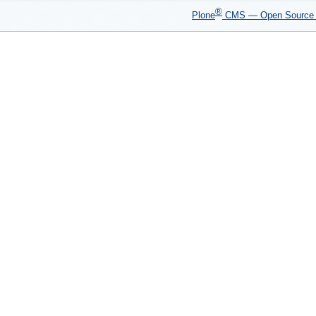
®
Plone
CMS — Open Sourc