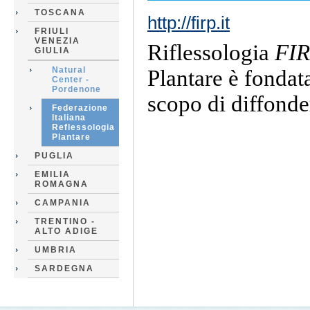
TOSCANA
http://firp.it
FRIULI
VENEZIA
Riflessologia
FI
GIULIA
Natural
Plantare è fondat
Center -
Pordenone
scopo di diffonder
Federazione
Italiana
Reflessologia
Plantare
PUGLIA
EMILIA
ROMAGNA
CAMPANIA
TRENTINO -
ALTO ADIGE
UMBRIA
SARDEGNA