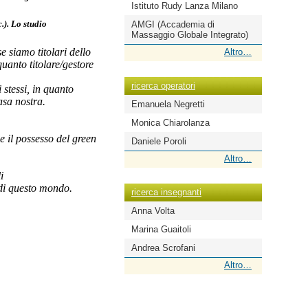
Istituto Rudy Lanza Milano
c.). Lo studio
AMGI (Accademia di
Massaggio Globale Integrato)
 siamo titolari dello
ricerca
Altro…
scuole
quanto titolare/gestore
-
ricerca operatori
 stessi, in quanto
asa nostra.
Emanuela Negretti
Monica Chiarolanza
 e il possesso del green
Daniele Poroli
ricerca
Altro…
operatori
i
-
e di questo mondo.
ricerca insegnanti
Anna Volta
Marina Guaitoli
Andrea Scrofani
ricerca
Altro…
insegnanti
-