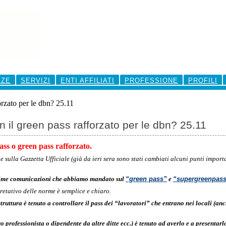
ZZE
SERVIZI
ENTI AFFILIATI
PROFESSIONE
PROFILI
orzato per le dbn? 25.11
 il green pass rafforzato per le dbn? 25.11
ass o green pass rafforzato.
e sulla Gazzetta Ufficiale (già da ieri sera sono stati cambiati alcuni punti impo
ltime comunicazioni che abbiamo mandato sul
“green pass”
e
“
supergreenpas
etativo delle norme è semplice e chiaro.
 struttura è tenuto a controllare il pass dei “lavoratori” che entrano nei locali (a
ro professionista o dipendente da altre ditte ecc.) è tenuto ad averlo e a presentarl