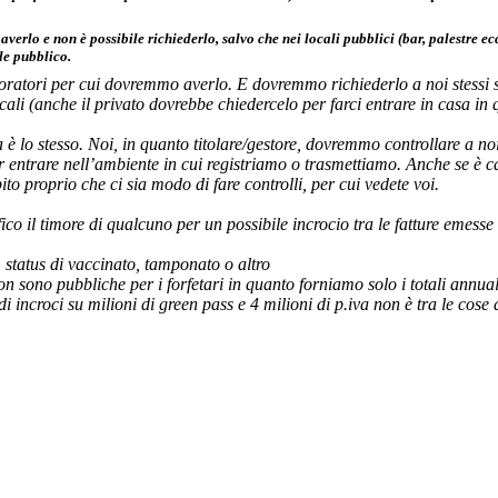
 averlo e non è possibile richiederlo, salvo che nei locali pubblici (bar, palestre ec
le pubblico.
atori per cui dovremmo averlo. E dovremmo richiederlo a noi stessi se
ocali (anche il privato dovrebbe chiedercelo per farci entrare in casa in 
a è lo stesso. Noi, in quanto titolare/gestore, dovremmo controllare a noi
r entrare nell’ambiente in cui registriamo o trasmettiamo. Anche se è c
to proprio che ci sia modo di fare controlli, per cui vedete voi.
fico il timore di qualcuno per un possibile incrocio tra le fatture emesse
s. status di vaccinato, tamponato o altro
non sono pubbliche per i forfetari in quanto forniamo solo i totali annual
 di incroci su milioni di green pass e 4 milioni di p.iva non è tra le cos