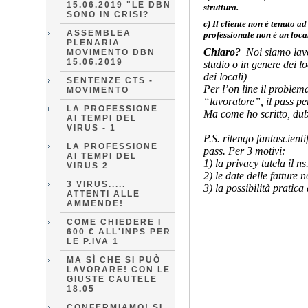
15.06.2019 "LE DBN
struttura.
SONO IN CRISI?
c) Il cliente non è tenuto ad
ASSEMBLEA
professionale non è un loca
PLENARIA
Chiaro?
Noi siamo lavor
MOVIMENTO DBN
15.06.2019
studio o in genere dei l
dei locali)
SENTENZE CTS -
Per l’on line il problem
MOVIMENTO
“lavoratore”, il pass pe
LA PROFESSIONE
Ma come ho scritto, dubi
AI TEMPI DEL
VIRUS - 1
P.S. ritengo fantascienti
LA PROFESSIONE
pass. Per 3 motivi:
AI TEMPI DEL
1) la privacy tutela il n
VIRUS 2
2) le date delle fatture 
3 VIRUS.....
3) la possibilità pratica
ATTENTI ALLE
AMMENDE!
COME CHIEDERE I
600 € ALL'INPS PER
LE P.IVA 1
MA SÌ CHE SI PUÒ
LAVORARE! CON LE
GIUSTE CAUTELE
18.05
CONFERMIAMO! SI