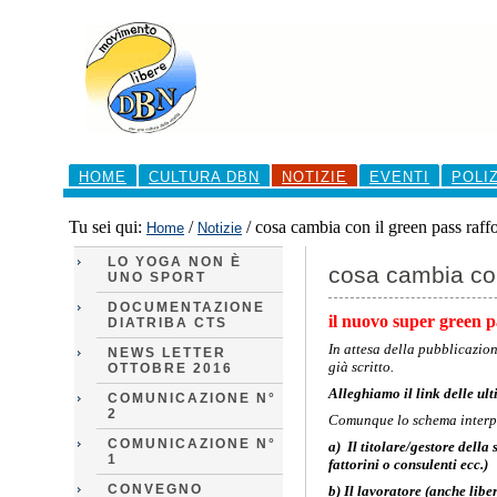
Salta
ai
contenuti.
|
Salta
alla
navigazione
Sezioni
HOME
CULTURA DBN
NOTIZIE
EVENTI
POLI
Tu sei qui:
/
/
cosa cambia con il green pass raff
Home
Notizie
LO YOGA NON È
cosa cambia con
UNO SPORT
DOCUMENTAZIONE
il nuovo super green p
DIATRIBA CTS
In attesa della pubblicazion
NEWS LETTER
già scritto.
OTTOBRE 2016
Alleghiamo il link delle u
COMUNICAZIONE N°
2
Comunque lo schema interpr
COMUNICAZIONE N°
a) Il titolare/gestore della
1
fattorini o consulenti ecc.)
CONVEGNO
b) Il lavoratore (anche libe