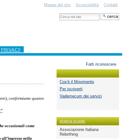
Mappa del sito
Accessibilità
Contatti
Cerca
nel
Ricerca
sito
avanzata…
PRIVACY
Strumenti
Fatti riconoscere
personali
Cos'è il Movimento
Per iscriverti
Vademecum dei servizi
rtanti), confermiamo quanto
s
”
ricerca scuole
nche occasionali come
Associazione Italiana
Rebirthing
o all’ingresso nella