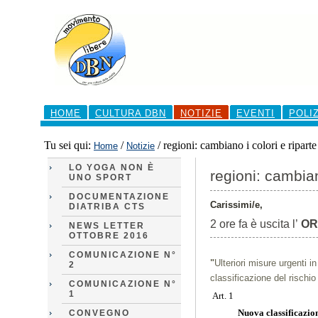
Salta
ai
contenuti.
|
Salta
alla
navigazione
Sezioni
HOME
CULTURA DBN
NOTIZIE
EVENTI
POLI
Tu sei qui:
/
/
regioni: cambiano i colori e riparte
Home
Notizie
LO YOGA NON È
regioni: cambiano
UNO SPORT
DOCUMENTAZIONE
Carissimi/e,
DIATRIBA CTS
2 ore fa è uscita l’
OR
NEWS LETTER
OTTOBRE 2016
COMUNICAZIONE N°
"
Ulteriori misure urgenti 
2
classificazione del risch
COMUNICAZIONE N°
1
Art. 1
Nuova classificazio
CONVEGNO