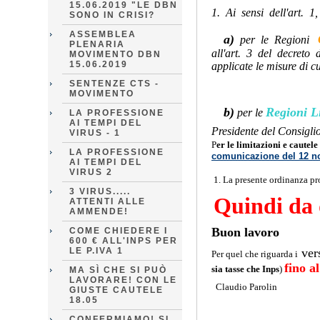
15.06.2019 "LE DBN
1. Ai sensi dell'art. 
SONO IN CRISI?
ASSEMBLEA
a)
per le Regioni
PLENARIA
all'art. 3 del decreto
MOVIMENTO DBN
15.06.2019
applicate le misure di c
SENTENZE CTS -
MOVIMENTO
b)
Regioni Li
per le
LA PROFESSIONE
AI TEMPI DEL
Presidente del Consigli
VIRUS - 1
P
er le limitazioni e cautel
LA PROFESSIONE
comunicazione del 12 
AI TEMPI DEL
VIRUS 2
1. La presente ordinanza pr
3 VIRUS.....
Quindi da
ATTENTI ALLE
AMMENDE!
Buon lavoro
COME CHIEDERE I
600 € ALL'INPS PER
LE P.IVA 1
vers
Per quel che riguarda i
fino a
sia tasse che Inps
)
MA SÌ CHE SI PUÒ
LAVORARE! CON LE
Claudio Parolin
GIUSTE CAUTELE
18.05
CONFERMIAMO! SI