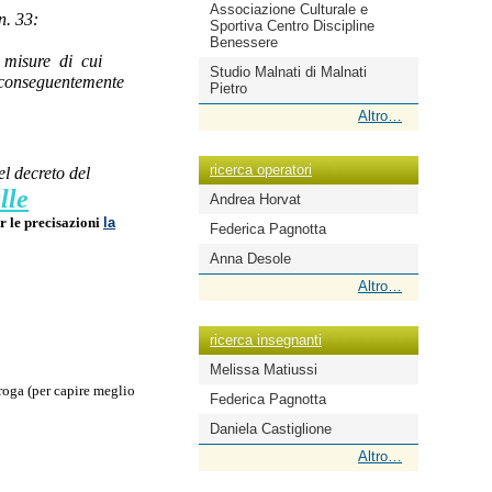
Associazione Culturale e
n. 33:
Sportiva Centro Discipline
Benessere
e misure di cui
Studio Malnati di Malnati
 conseguentemente
Pietro
ricerca
Altro…
scuole
-
ricerca operatori
el decreto del
lle
Andrea Horvat
r le precisazioni
la
Federica Pagnotta
Anna Desole
ricerca
Altro…
operatori
-
ricerca insegnanti
Melissa Matiussi
oga (per capire meglio
Federica Pagnotta
Daniela Castiglione
ricerca
Altro…
insegnanti