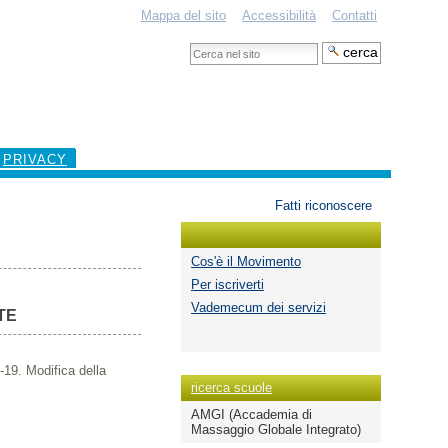
Mappa del sito
Accessibilità
Contatti
Cerca
nel
Ricerca
sito
avanzata…
PRIVACY
Strumenti
Fatti riconoscere
personali
Cos'è il Movimento
Per iscriverti
Vademecum dei servizi
TE
-19. Modifica della
ricerca scuole
AMGI (Accademia di
Massaggio Globale Integrato)