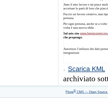
Amo il mio lavoro e mi piace molti
accettare le parti di loro che piac
Faccio un lavoro creativo, mai rip
persona.
Per ogni persona, anche se a volte
volta è una nuova sfida .
Sul mio sito
www.benessereconu
che propongo.
Autorizzo l’utilizzo dei dati perso
integrazioni
Azioni
Scarica KML
sul
documento
archiviato sot
®
Plone
CMS — Open Sourc