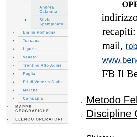
OP
Andrea
Calamita
indirizz
Silvia
Spampinato
recapiti: 
Emilia Romagna
Toscana
mail,
ro
Liguria
Veneto
www.bene
Trentino Alto Adige
FB Il Bene
Puglia
Friuli Venezia Giulia
Marche
Metodo Fe
Campania
MAPPE
Discipline 
GEOGRAFICHE
ELENCO OPERATORI