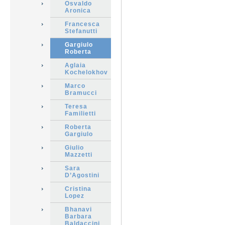
Osvaldo
Aronica
Francesca
Stefanutti
Gargiulo
Roberta
Aglaia
Kochelokhov
Marco
Bramucci
Teresa
Familietti
Roberta
Gargiulo
Giulio
Mazzetti
Sara
D’Agostini
Cristina
Lopez
Bhanavi
Barbara
Baldaccini