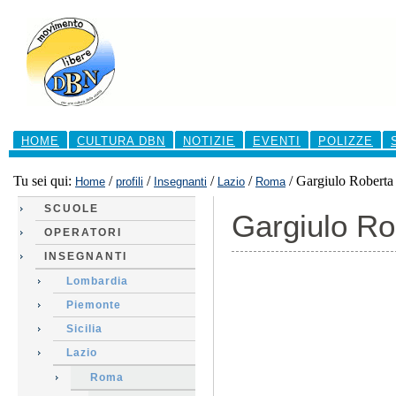
Salta
ai
contenuti.
|
Salta
alla
navigazione
Sezioni
HOME
CULTURA DBN
NOTIZIE
EVENTI
POLIZZE
Tu sei qui:
/
/
/
/
/
Gargiulo Roberta
Home
profili
Insegnanti
Lazio
Roma
SCUOLE
Gargiulo Ro
OPERATORI
INSEGNANTI
Lombardia
Piemonte
Sicilia
Lazio
Roma