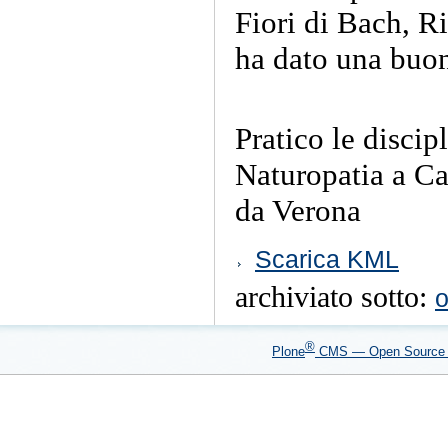
Fiori di Bach, R
ha dato una buon
Pratico le discip
Naturopatia a Ca
da Verona
Azioni
Scarica KML
sul
documento
archiviato sotto:
o
®
Plone
CMS — Open Sourc