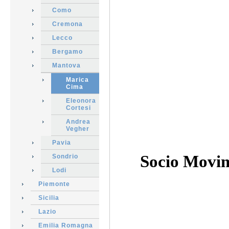
Como
Cremona
Lecco
Bergamo
Mantova
Marica
Cima
Eleonora
Cortesi
Andrea
Vegher
Pavia
Socio Movim
Sondrio
Lodi
Piemonte
Sicilia
Lazio
Emilia Romagna