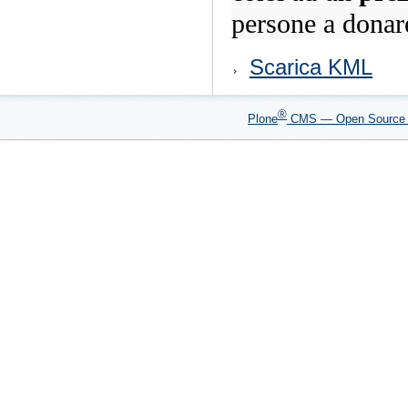
persone a donar
Azioni
Scarica KML
sul
documento
®
Plone
CMS — Open Sourc