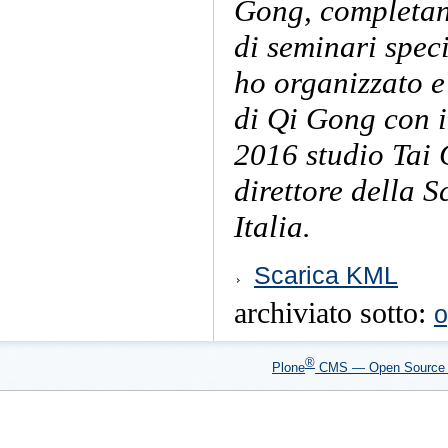
Gong, completan
di seminari speci
ho organizzato e
di Qi Gong con 
2016 studio Tai
direttore della
Italia.
Azioni
Scarica KML
sul
documento
archiviato sotto:
o
®
Plone
CMS — Open Sourc