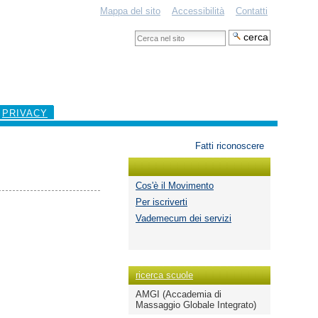
Mappa del sito
Accessibilità
Contatti
Cerca
nel
Ricerca
sito
avanzata…
PRIVACY
Strumenti
Fatti riconoscere
personali
Cos'è il Movimento
Per iscriverti
Vademecum dei servizi
ricerca scuole
AMGI (Accademia di
Massaggio Globale Integrato)