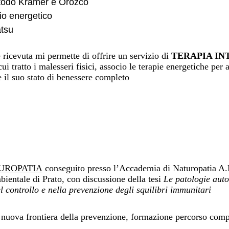
etodo Kramer e Orozco
rio energetico
atsu
e ricevuta mi permette di offrire un servizio di
TERAPIA IN
cui tratto i malesseri fisici, associo le terapie energetiche pe
e il suo stato di benessere completo
UROPATIA
conseguito presso l’Accademia di Naturopatia A.
ientale di Prato, con discussione della tesi
Le patologie auto
l controllo e nella prevenzione degli squilibri immunitari
a nuova frontiera della prevenzione
,
formazione percorso compl