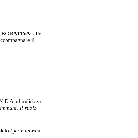
TEGRATIVA
: alle
r accompagnare il
N.E.A ad indirizzo
immuni. Il ruolo
eto (parte teorica