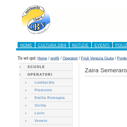
Salta
ai
contenuti.
|
Salta
alla
navigazione
Sezioni
HOME
CULTURA DBN
NOTIZIE
EVENTI
POLI
Tu sei qui:
/
/
/
/
Home
profili
Operatori
Friuli Venezia Giulia
Porde
SCUOLE
Zaira Semeraro
OPERATORI
Lombardia
Piemonte
Emilia Romagna
Sicilia
Lazio
Veneto