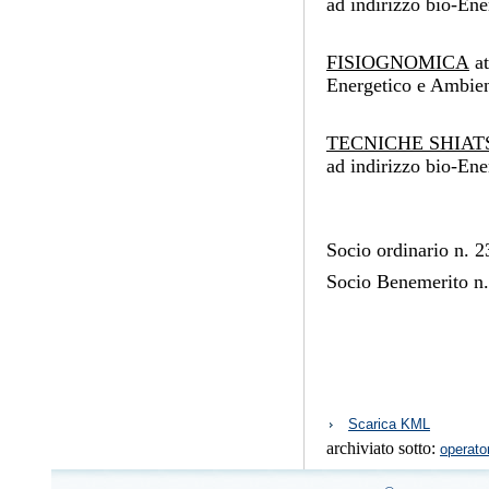
ad indirizzo bio-En
FISIOGNOMICA
at
Energetico e Ambien
TECNICHE SHIAT
ad indirizzo bio-En
Socio ordinario n. 
Socio Benemerito n.
Azioni
Scarica KML
sul
archiviato sotto:
documento
operator