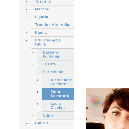
Toscana
Marche
Liguria
Trentino Alto Adige
Puglia
Friuli Venezia
Giulia
Barbara
Fontanini
Trieste
Pordenone
Alessandro
Spadotto
Zaira
Semeraro
Laura
Ortolan
Udine
Umbria