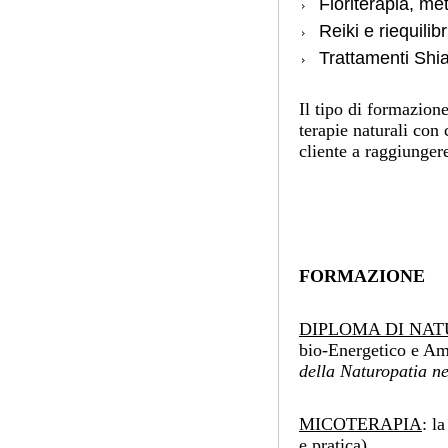
Floriterapia, m
Reiki e riequilib
Trattamenti Shi
Il tipo di formazion
terapie naturali con 
cliente a raggiunger
FORMAZIONE
DIPLOMA DI NAT
bio-Energetico e Amb
della Naturopatia ne
MICOTERAPIA
: l
e pratica)