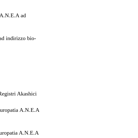
 A.N.E.A ad
d indirizzo bio-
Registri Akashici
turopatia A.N.E.A
turopatia A.N.E.A