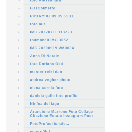
foto Alessandra
FOTOolmetto
PicsArt 02 09 05.51.11
foto mia
IMG 20220711 113223
thumbnail IMG 3052
IMG 20200919 WA0004
Anna Di Natale
foto Doriana Osti
master reiki dao
andrea vegher photo
elena cornia foto
daniela gallo foto profilo
Ninfea del lago
Arancione Marrone Foto Collage
Citazione Estate Instagram Post
FotoProfessionale...
meprofilo3