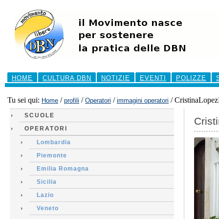
Salta
ai
contenuti.
|
Salta
alla
navigazione
Sezioni
HOME
CULTURA DBN
NOTIZIE
EVENTI
POLIZZE
Tu sei qui:
/
/
/
/
CristinaLop
Home
profili
Operatori
immagini operatori
SCUOLE
Cris
OPERATORI
Lombardia
Piemonte
Emilia Romagna
Sicilia
Lazio
Veneto