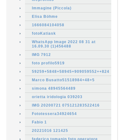
Immagine (Piccola)
Elisa Böhme
1666084104058
fotoKatiask
WhatsApp Image 2022 08 31 at
16.09.30 (1)456488
IMG 7912
foto profilo5919
59259+5848+58945+909059552++824
Marco Busatto51518984+48+5
simona 48945564489
orietta iridologia 039203
IMG 20200721 075121283522416
Fototessera34924654
Fabio 1
20221016 121425
federico tomanin foto operatore