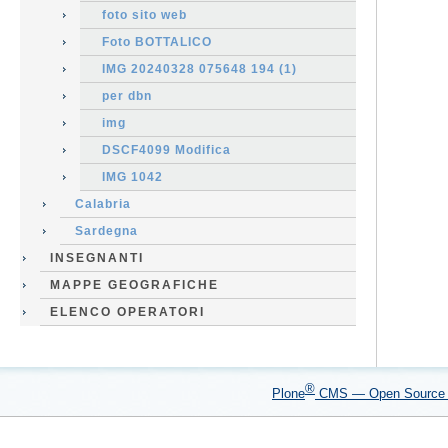
foto sito web
Foto BOTTALICO
IMG 20240328 075648 194 (1)
per dbn
img
DSCF4099 Modifica
IMG 1042
Calabria
Sardegna
INSEGNANTI
MAPPE GEOGRAFICHE
ELENCO OPERATORI
®
Plone
CMS — Open Sourc