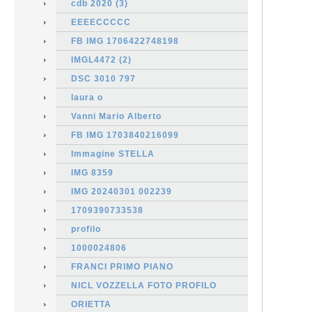
cdb 2020 (3)
EEEECCCCC
FB IMG 1706422748198
IMGL4472 (2)
DSC 3010 797
laura o
Vanni Mario Alberto
FB IMG 1703840216099
Immagine STELLA
IMG 8359
IMG 20240301 002239
1709390733538
profilo
1000024806
FRANCI PRIMO PIANO
NICL VOZZELLA FOTO PROFILO
ORIETTA