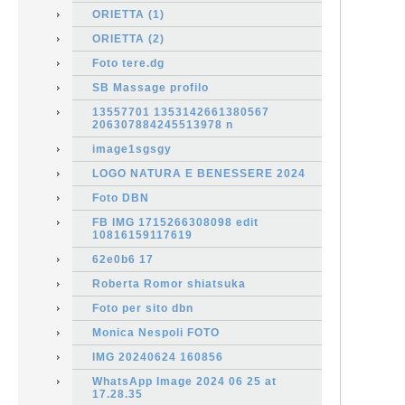
ORIETTA (1)
ORIETTA (2)
Foto tere.dg
SB Massage profilo
13557701 1353142661380567
206307884245513978 n
image1sgsgy
LOGO NATURA E BENESSERE 2024
Foto DBN
FB IMG 1715266308098 edit
10816159117619
62e0b6 17
Roberta Romor shiatsuka
Foto per sito dbn
Monica Nespoli FOTO
IMG 20240624 160856
WhatsApp Image 2024 06 25 at
17.28.35