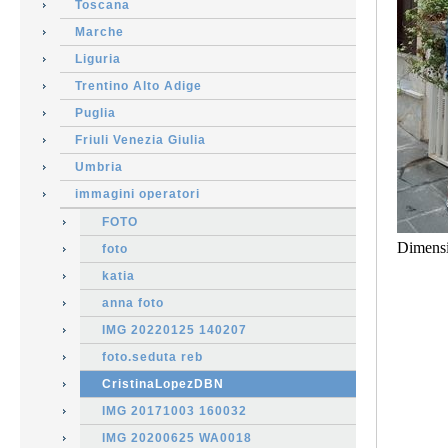
Toscana
Marche
Liguria
Trentino Alto Adige
Puglia
Friuli Venezia Giulia
Umbria
immagini operatori
FOTO
Dimens
foto
katia
anna foto
IMG 20220125 140207
foto.seduta reb
CristinaLopezDBN
IMG 20171003 160032
IMG 20200625 WA0018