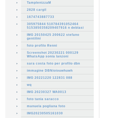
TamplenizzaM
2828 cargil
1674743887733
305975844 510784391052464
5153850358209407916 n deblasi
IMG 20150425 200622 stefano
gentilini
foto profilo Renni
Screenshot 20230221 000129
WhatsApp sonia lanzoni
sara costa foto per profilo dbn
immagine DBNioiouwhuwh
IMG 20221220 122831 088
wq
IMG 20230327 WA0013
foto tania saracco
manuela pogliana foto
IMG20230505161030