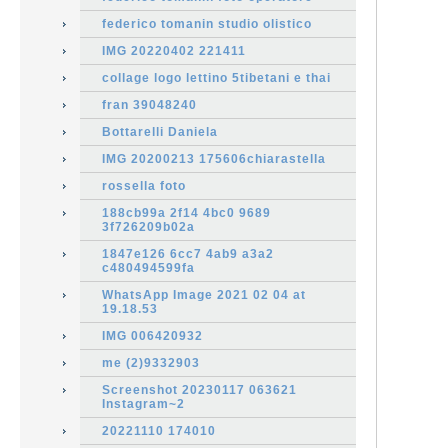
federico tomanin studio olistico
IMG 20220402 221411
collage logo lettino 5tibetani e thai
fran 39048240
Bottarelli Daniela
IMG 20200213 175606chiarastella
rossella foto
188cb99a 2f14 4bc0 9689
3f726209b02a
1847e126 6cc7 4ab9 a3a2
c480494599fa
WhatsApp Image 2021 02 04 at
19.18.53
IMG 006420932
me (2)9332903
Screenshot 20230117 063621
Instagram~2
20221110 174010