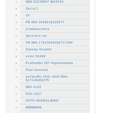
IMG 20230807 WA0025
Serra.1
34
FB IMG 1698618110077
jcndwsacnova
fgrtsrhrv rtu
FB IMG 17023945592717489
Simone Venditti
ester 56468
Profilodbn 587 FiginiIsabella
Foto Susanna
ae7dcd8c 55dc 444f 868c
9c7146d5b7f5
IMG 3124
DSC 0227
FOTO SEGNALIBRO
MMMMBB