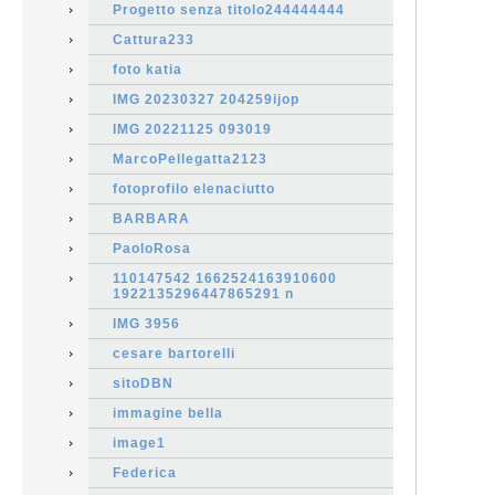
Progetto senza titolo244444444
Cattura233
foto katia
IMG 20230327 204259ijop
IMG 20221125 093019
MarcoPellegatta2123
fotoprofilo elenaciutto
BARBARA
PaoloRosa
110147542 1662524163910600
1922135296447865291 n
IMG 3956
cesare bartorelli
sitoDBN
immagine bella
image1
Federica