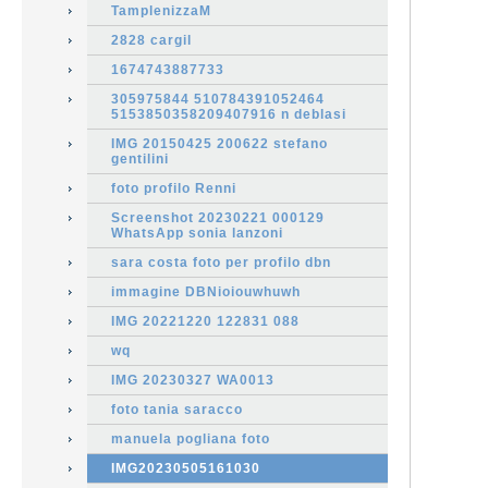
TamplenizzaM
2828 cargil
1674743887733
305975844 510784391052464
5153850358209407916 n deblasi
IMG 20150425 200622 stefano
gentilini
foto profilo Renni
Screenshot 20230221 000129
WhatsApp sonia lanzoni
sara costa foto per profilo dbn
immagine DBNioiouwhuwh
IMG 20221220 122831 088
wq
IMG 20230327 WA0013
foto tania saracco
manuela pogliana foto
IMG20230505161030