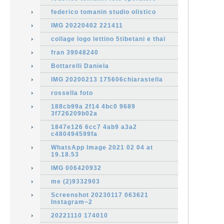
federico tomanin studio olistico
IMG 20220402 221411
collage logo lettino 5tibetani e thai
fran 39048240
Bottarelli Daniela
IMG 20200213 175606chiarastella
rossella foto
188cb99a 2f14 4bc0 9689
3f726209b02a
1847e126 6cc7 4ab9 a3a2
c480494599fa
WhatsApp Image 2021 02 04 at
19.18.53
IMG 006420932
me (2)9332903
Screenshot 20230117 063621
Instagram~2
20221110 174010