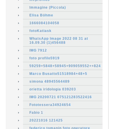
Immagine (Piccola)
Elisa Böhme
1666084104058
fotoKatiask
WhatsApp Image 2022 08 31 at
16.09.30 (1)456488
IMG 7912
foto profilo5919
59259+5848+58945+909059552++824
Marco Busatto51518984+48+5
simona 48945564489
orietta iridologia 039203
IMG 20200721 075121283522416
Fototessera34924654
Fabio 1
20221016 121425
federico tomanin foto operatore