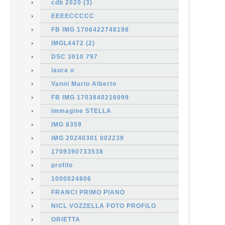
cdb 2020 (3)
EEEECCCCC
FB IMG 1706422748198
IMGL4472 (2)
DSC 3010 797
laura o
Vanni Mario Alberto
FB IMG 1703840216099
Immagine STELLA
IMG 8359
IMG 20240301 002239
1709390733538
profilo
1000024806
FRANCI PRIMO PIANO
NICL VOZZELLA FOTO PROFILO
ORIETTA