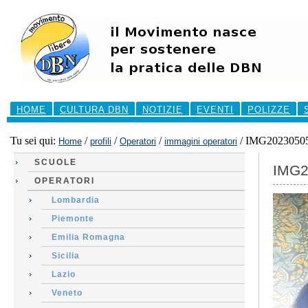
Salta
ai
contenuti.
|
Salta
alla
navigazione
Sezioni
HOME
CULTURA DBN
NOTIZIE
EVENTI
POLIZZE
Tu sei qui:
/
/
/
/
IMG2023050
Home
profili
Operatori
immagini operatori
SCUOLE
IMG2
OPERATORI
Lombardia
Piemonte
Emilia Romagna
Sicilia
Lazio
Veneto