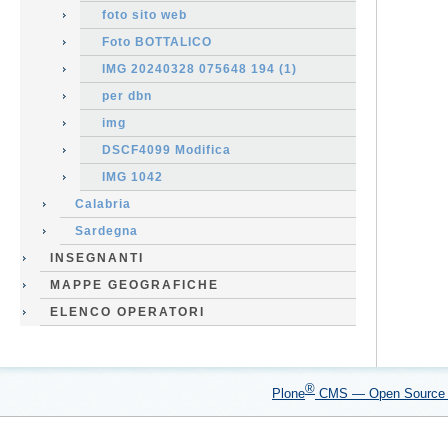
foto sito web
Foto BOTTALICO
IMG 20240328 075648 194 (1)
per dbn
img
DSCF4099 Modifica
IMG 1042
Calabria
Sardegna
INSEGNANTI
MAPPE GEOGRAFICHE
ELENCO OPERATORI
®
Plone
CMS — Open Sourc