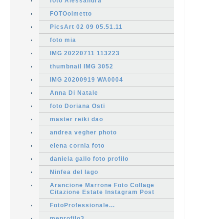
foto Alessandra
FOTOolmetto
PicsArt 02 09 05.51.11
foto mia
IMG 20220711 113223
thumbnail IMG 3052
IMG 20200919 WA0004
Anna Di Natale
foto Doriana Osti
master reiki dao
andrea vegher photo
elena cornia foto
daniela gallo foto profilo
Ninfea del lago
Arancione Marrone Foto Collage
Citazione Estate Instagram Post
FotoProfessionale...
meprofilo3