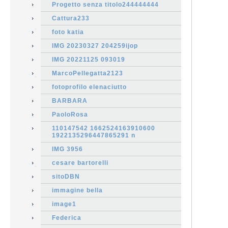
Progetto senza titolo244444444
Cattura233
foto katia
IMG 20230327 204259ijop
IMG 20221125 093019
MarcoPellegatta2123
fotoprofilo elenaciutto
BARBARA
PaoloRosa
110147542 1662524163910600
1922135296447865291 n
IMG 3956
cesare bartorelli
sitoDBN
immagine bella
image1
Federica