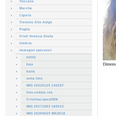
Toscana
Marche
Liguria
Trentino Alto Adige
Puglia
Friuli Venezia Giulia
Umbria
immagini operatori
FOTO
Dimens
foto
katia
anna foto
IMG 20220125 140207
foto.seduta reb
CristinaLopezDBN
IMG 20171003 160032
IMG 20200625 WA0018