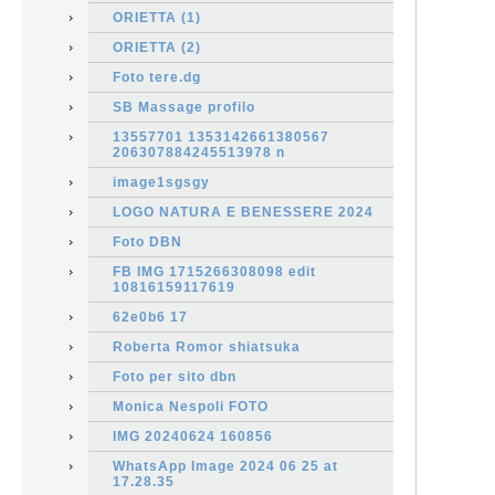
ORIETTA (1)
ORIETTA (2)
Foto tere.dg
SB Massage profilo
13557701 1353142661380567
206307884245513978 n
image1sgsgy
LOGO NATURA E BENESSERE 2024
Foto DBN
FB IMG 1715266308098 edit
10816159117619
62e0b6 17
Roberta Romor shiatsuka
Foto per sito dbn
Monica Nespoli FOTO
IMG 20240624 160856
WhatsApp Image 2024 06 25 at
17.28.35