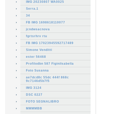
IMG 20230807 WA0025
Serra.1
34
FB IMG 1698618110077
jcndwsacnova
fgrtsrhrv rtu
FB IMG 17023945592717489
Simone Venditti
ester 56468
Profilodbn 587 FiginiIsabella
Foto Susanna
ae7dcd8c 55dc 444f 868c
9c7146d5b7f5
IMG 3124
DSC 0227
FOTO SEGNALIBRO
MMMMBB