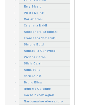
Valter Giraudo
Emy Blesio
Pietro Malnati
CarlaBaroni
Cristiana Naldi
Alessandra Bresciani
Francesca Stefanutti
Simone Butti
Annabella Genovese
Viviana Geron
Silvia Carri
Anna Volta
doriana osti
Bruno Elisa
Roberto Colombo
Kochelokhov Aglaia
Nardomarino Alessandro