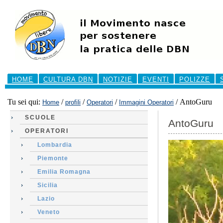
Salta
ai
contenuti.
|
Salta
alla
navigazione
Sezioni
HOME
CULTURA DBN
NOTIZIE
EVENTI
POLIZZE
Tu sei qui:
/
/
/
/
AntoGuru
Home
profili
Operatori
Immagini Operatori
SCUOLE
AntoGuru
OPERATORI
Lombardia
Piemonte
Emilia Romagna
Sicilia
Lazio
Veneto