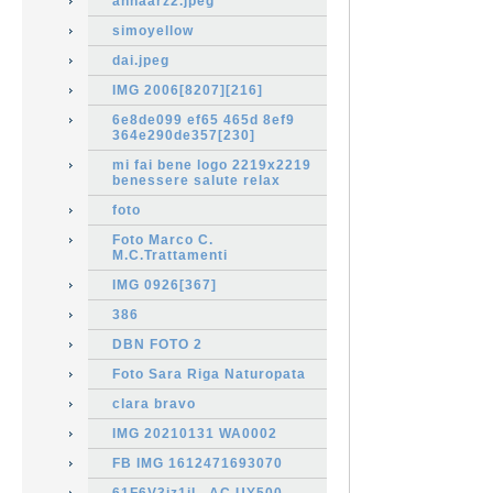
annaarz2.jpeg
simoyellow
dai.jpeg
IMG 2006[8207][216]
6e8de099 ef65 465d 8ef9
364e290de357[230]
mi fai bene logo 2219x2219
benessere salute relax
foto
Foto Marco C.
M.C.Trattamenti
IMG 0926[367]
386
DBN FOTO 2
Foto Sara Riga Naturopata
clara bravo
IMG 20210131 WA0002
FB IMG 1612471693070