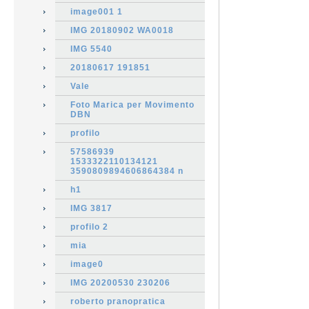
image001 1
IMG 20180902 WA0018
IMG 5540
20180617 191851
Vale
Foto Marica per Movimento
DBN
profilo
57586939
1533322110134121
3590809894606864384 n
h1
IMG 3817
profilo 2
mia
image0
IMG 20200530 230206
roberto pranopratica