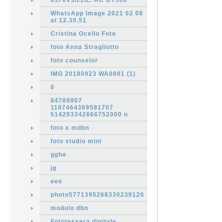
61F6V3iz1iL. AC UY500
WhatsApp Image 2021 02 08
at 12.30.51
Cristina Ocello Foto
foto Anna Stragliotto
foto counselor
IMG 20180923 WA0001 (1)
0
84789907
1107464369591707
514293342666752000 n
foto x mdbn
foto studio mini
gghe
jg
eee
photo5771395268330239120
modulo dbn
Fototessera digitale