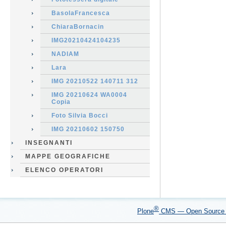
BasolaFrancesca
ChiaraBornacin
IMG20210424104235
NADIAM
Lara
IMG 20210522 140711 312
IMG 20210624 WA0004
Copia
Foto Silvia Bocci
IMG 20210602 150750
INSEGNANTI
MAPPE GEOGRAFICHE
ELENCO OPERATORI
®
Plone
CMS — Open Sourc