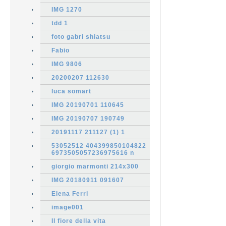
IMG 1270
tdd 1
foto gabri shiatsu
Fabio
IMG 9806
20200207 112630
luca somart
IMG 20190701 110645
IMG 20190707 190749
20191117 211127 (1) 1
53052512 404399850104822
6973505057236975616 n
giorgio marmonti 214x300
IMG 20180911 091607
Elena Ferri
image001
Il fiore della vita