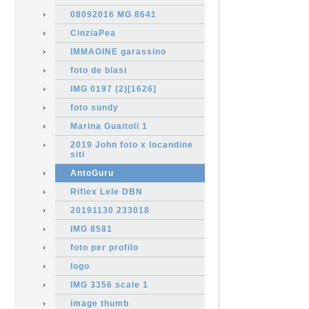
08092016 MG 8641
CinziaPea
IMMAGINE garassino
foto de blasi
IMG 0197 (2)[1626]
foto sundy
Marina Guaitoli 1
2019 John foto x locandine
siti
AntoGuru
Riflex Lele DBN
20191130 233018
IMG 8581
foto per profilo
logo
IMG 3356 scale 1
image thumb