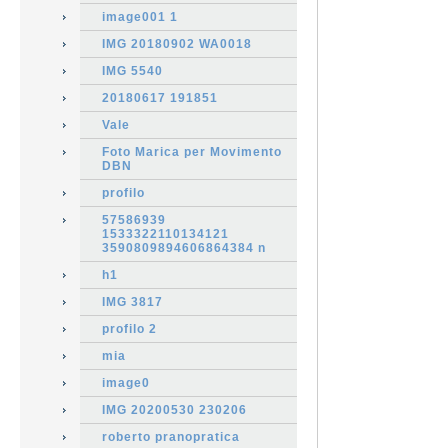
image001 1
IMG 20180902 WA0018
IMG 5540
20180617 191851
Vale
Foto Marica per Movimento
DBN
profilo
57586939
1533322110134121
3590809894606864384 n
h1
IMG 3817
profilo 2
mia
image0
IMG 20200530 230206
roberto pranopratica