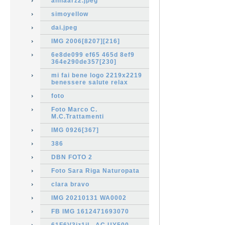
annaarz2.jpeg
simoyellow
dai.jpeg
IMG 2006[8207][216]
6e8de099 ef65 465d 8ef9
364e290de357[230]
mi fai bene logo 2219x2219
benessere salute relax
foto
Foto Marco C.
M.C.Trattamenti
IMG 0926[367]
386
DBN FOTO 2
Foto Sara Riga Naturopata
clara bravo
IMG 20210131 WA0002
FB IMG 1612471693070