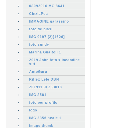
08092016 MG 8641
CinziaPea
IMMAGINE garassino
foto de blasi
IMG 0197 (2)[1626]
foto sundy
Marina Guaitoli 1
2019 John foto x locandine
siti
AntoGuru
Riflex Lele DBN
20191130 233018
IMG 8581
foto per profilo
logo
IMG 3356 scale 1
image thumb