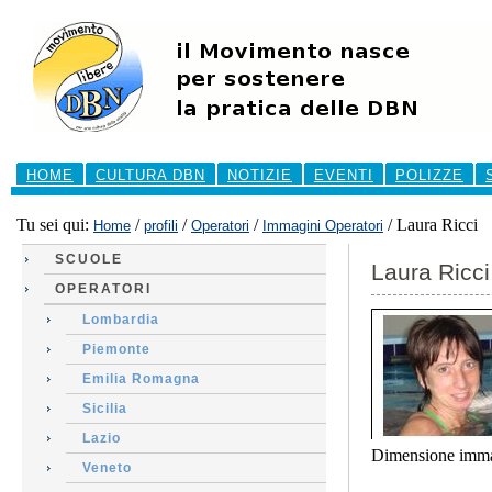
Salta
ai
contenuti.
|
Salta
alla
navigazione
Sezioni
HOME
CULTURA DBN
NOTIZIE
EVENTI
POLIZZE
Tu sei qui:
/
/
/
/
Laura Ricci
Home
profili
Operatori
Immagini Operatori
SCUOLE
Laura Ricci
OPERATORI
Lombardia
Piemonte
Emilia Romagna
Sicilia
Lazio
Dimensione imma
Veneto