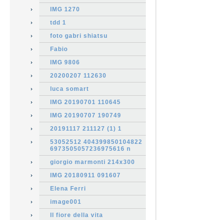
IMG 1270
tdd 1
foto gabri shiatsu
Fabio
IMG 9806
20200207 112630
luca somart
IMG 20190701 110645
IMG 20190707 190749
20191117 211127 (1) 1
53052512 404399850104822
6973505057236975616 n
giorgio marmonti 214x300
IMG 20180911 091607
Elena Ferri
image001
Il fiore della vita