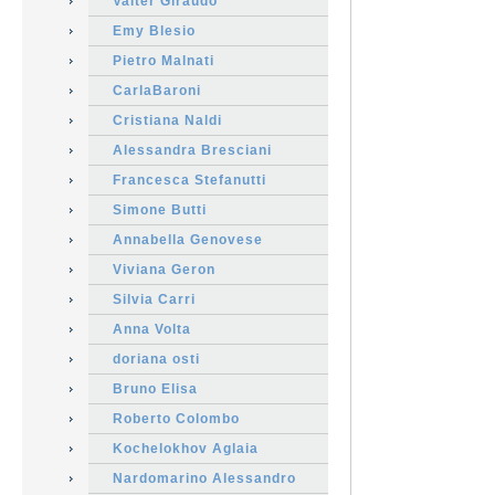
Valter Giraudo
Emy Blesio
Pietro Malnati
CarlaBaroni
Cristiana Naldi
Alessandra Bresciani
Francesca Stefanutti
Simone Butti
Annabella Genovese
Viviana Geron
Silvia Carri
Anna Volta
doriana osti
Bruno Elisa
Roberto Colombo
Kochelokhov Aglaia
Nardomarino Alessandro