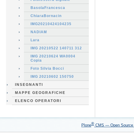
BasolaFrancesca
ChiaraBornacin
IMG20210424104235
NADIAM
Lara
IMG 20210522 140711 312
IMG 20210624 WA0004
Copia
Foto Silvia Bocci
IMG 20210602 150750
INSEGNANTI
MAPPE GEOGRAFICHE
ELENCO OPERATORI
®
Plone
CMS — Open Sourc