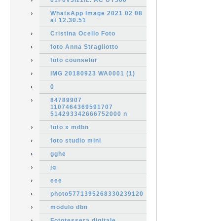
61F6V3iz1iL. AC UY500
WhatsApp Image 2021 02 08
at 12.30.51
Cristina Ocello Foto
foto Anna Stragliotto
foto counselor
IMG 20180923 WA0001 (1)
0
84789907
1107464369591707
514293342666752000 n
foto x mdbn
foto studio mini
gghe
jg
eee
photo5771395268330239120
modulo dbn
Fototessera digitale