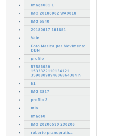
image001 1
IMG 20180902 WA0018
IMG 5540
20180617 191851
Vale
Foto Marica per Movimento
DBN
profilo
57586939
1533322110134121
3590809894606864384 n
h1
IMG 3817
profilo 2
mia
image0
IMG 20200530 230206
roberto pranopratica