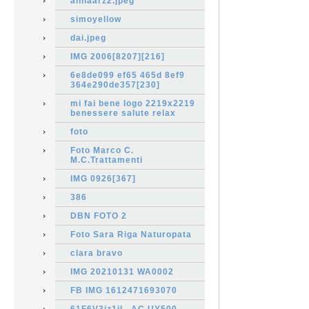
annaarz2.jpeg
simoyellow
dai.jpeg
IMG 2006[8207][216]
6e8de099 ef65 465d 8ef9
364e290de357[230]
mi fai bene logo 2219x2219
benessere salute relax
foto
Foto Marco C.
M.C.Trattamenti
IMG 0926[367]
386
DBN FOTO 2
Foto Sara Riga Naturopata
clara bravo
IMG 20210131 WA0002
FB IMG 1612471693070