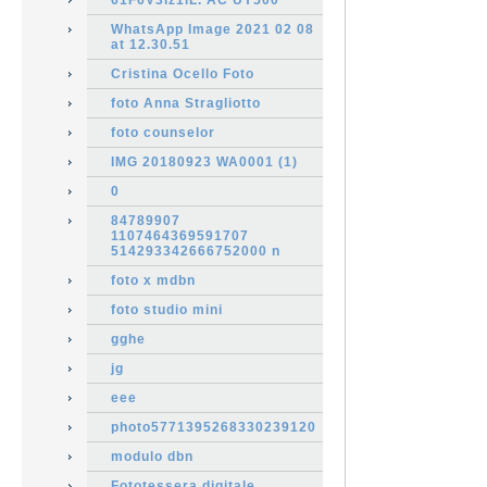
61F6V3iz1iL. AC UY500
WhatsApp Image 2021 02 08
at 12.30.51
Cristina Ocello Foto
foto Anna Stragliotto
foto counselor
IMG 20180923 WA0001 (1)
0
84789907
1107464369591707
514293342666752000 n
foto x mdbn
foto studio mini
gghe
jg
eee
photo5771395268330239120
modulo dbn
Fototessera digitale