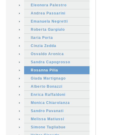
Eleonora Palestro
Andrea Passarini
Emanuela Negretti
Roberta Gargiulo
Ilaria Porta
Cinzia Zedda
Osvaldo Aronica
Sandra Capogrosso
Rosanna Pilia
Giada Martignago
Alberto Bonazzi
Enrica Raffaldoni
Monica Chiarolanza
Sandro Pavanati
Melissa Matiussi
Simone Tagliabue