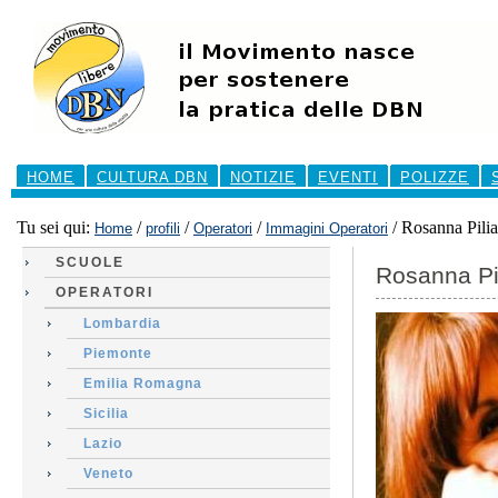
Salta
ai
contenuti.
|
Salta
alla
navigazione
Sezioni
HOME
CULTURA DBN
NOTIZIE
EVENTI
POLIZZE
Tu sei qui:
/
/
/
/
Rosanna Pilia
Home
profili
Operatori
Immagini Operatori
SCUOLE
Rosanna Pi
OPERATORI
Lombardia
Piemonte
Emilia Romagna
Sicilia
Lazio
Veneto