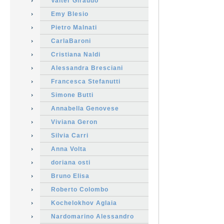
Valter Giraudo
Emy Blesio
Pietro Malnati
CarlaBaroni
Cristiana Naldi
Alessandra Bresciani
Francesca Stefanutti
Simone Butti
Annabella Genovese
Viviana Geron
Silvia Carri
Anna Volta
doriana osti
Bruno Elisa
Roberto Colombo
Kochelokhov Aglaia
Nardomarino Alessandro