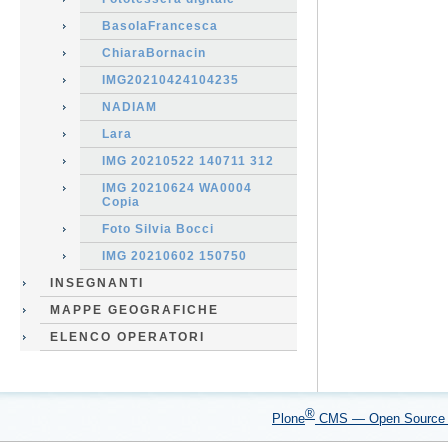
BasolaFrancesca
ChiaraBornacin
IMG20210424104235
NADIAM
Lara
IMG 20210522 140711 312
IMG 20210624 WA0004
Copia
Foto Silvia Bocci
IMG 20210602 150750
INSEGNANTI
MAPPE GEOGRAFICHE
ELENCO OPERATORI
®
Plone
CMS — Open Sourc