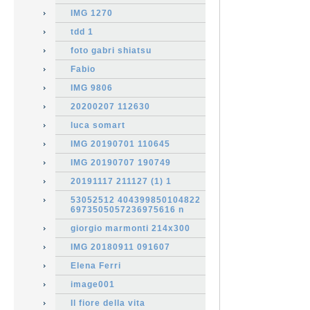
IMG 1270
tdd 1
foto gabri shiatsu
Fabio
IMG 9806
20200207 112630
luca somart
IMG 20190701 110645
IMG 20190707 190749
20191117 211127 (1) 1
53052512 404399850104822
6973505057236975616 n
giorgio marmonti 214x300
IMG 20180911 091607
Elena Ferri
image001
Il fiore della vita