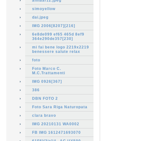
annaarz2.jpeg
simoyellow
dai.jpeg
IMG 2006[8207][216]
6e8de099 ef65 465d 8ef9
364e290de357[230]
mi fai bene logo 2219x2219
benessere salute relax
foto
Foto Marco C.
M.C.Trattamenti
IMG 0926[367]
386
DBN FOTO 2
Foto Sara Riga Naturopata
clara bravo
IMG 20210131 WA0002
FB IMG 1612471693070