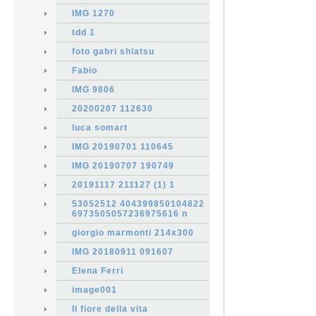
IMG 1270
tdd 1
foto gabri shiatsu
Fabio
IMG 9806
20200207 112630
luca somart
IMG 20190701 110645
IMG 20190707 190749
20191117 211127 (1) 1
53052512 404399850104822
6973505057236975616 n
giorgio marmonti 214x300
IMG 20180911 091607
Elena Ferri
image001
Il fiore della vita