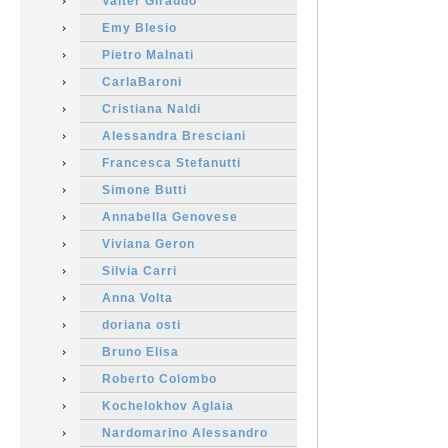
Valter Giraudo
Emy Blesio
Pietro Malnati
CarlaBaroni
Cristiana Naldi
Alessandra Bresciani
Francesca Stefanutti
Simone Butti
Annabella Genovese
Viviana Geron
Silvia Carri
Anna Volta
doriana osti
Bruno Elisa
Roberto Colombo
Kochelokhov Aglaia
Nardomarino Alessandro