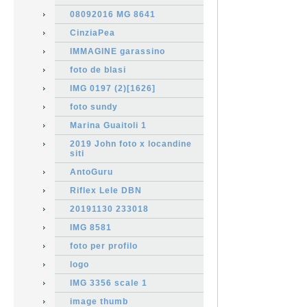
08092016 MG 8641
CinziaPea
IMMAGINE garassino
foto de blasi
IMG 0197 (2)[1626]
foto sundy
Marina Guaitoli 1
2019 John foto x locandine
siti
AntoGuru
Riflex Lele DBN
20191130 233018
IMG 8581
foto per profilo
logo
IMG 3356 scale 1
image thumb