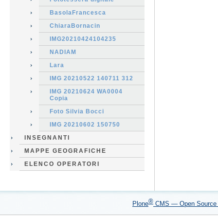
BasolaFrancesca
ChiaraBornacin
IMG20210424104235
NADIAM
Lara
IMG 20210522 140711 312
IMG 20210624 WA0004
Copia
Foto Silvia Bocci
IMG 20210602 150750
INSEGNANTI
MAPPE GEOGRAFICHE
ELENCO OPERATORI
®
Plone
CMS — Open Sourc