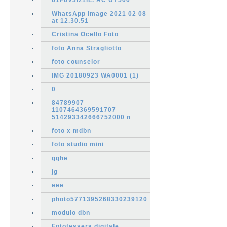
61F6V3iz1iL. AC UY500
WhatsApp Image 2021 02 08
at 12.30.51
Cristina Ocello Foto
foto Anna Stragliotto
foto counselor
IMG 20180923 WA0001 (1)
0
84789907
1107464369591707
514293342666752000 n
foto x mdbn
foto studio mini
gghe
jg
eee
photo5771395268330239120
modulo dbn
Fototessera digitale