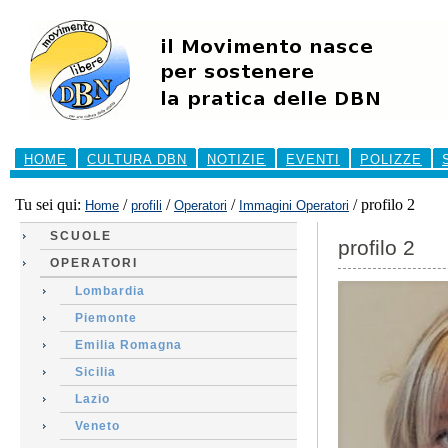
Salta
ai
contenuti.
|
Salta
alla
navigazione
Sezioni
HOME
CULTURA DBN
NOTIZIE
EVENTI
POLIZZE
Tu sei qui:
/
/
/
/
profilo 2
Home
profili
Operatori
Immagini Operatori
SCUOLE
profilo 2
OPERATORI
Lombardia
Piemonte
Emilia Romagna
Sicilia
Lazio
Veneto