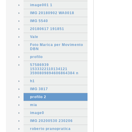
image001 1
IMG 20180902 WA0018
IMG 5540
20180617 191851
Vale
Foto Marica per Movimento
DBN
profilo
57586939
1533322110134121
3590809894606864384 n
h1
IMG 3817
profilo 2
mia
image0
IMG 20200530 230206
roberto pranopratica