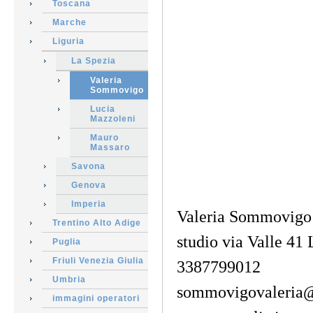
Toscana
Marche
Liguria
La Spezia
Valeria
Sommovigo
Lucia
Mazzoleni
Mauro
Massaro
Savona
Genova
Imperia
Valeria Sommovigo
Trentino Alto Adige
studio via Valle 41
Puglia
Friuli Venezia Giulia
3387799012
Umbria
sommovigovaleria
immagini operatori