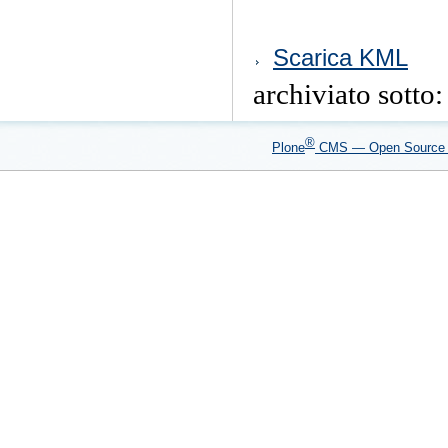
Azioni
Scarica KML
sul
documento
archiviato sotto
®
Plone
CMS — Open Sourc