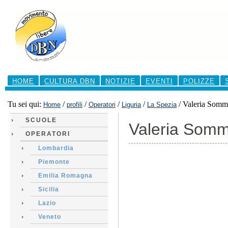
Salta
ai
contenuti.
|
Salta
alla
navigazione
Sezioni
HOME
CULTURA DBN
NOTIZIE
EVENTI
POLIZZE
Tu sei qui:
/
/
/
/
/
Valeria Somm
Home
profili
Operatori
Liguria
La Spezia
SCUOLE
Valeria Som
OPERATORI
Lombardia
Piemonte
Emilia Romagna
Sicilia
Lazio
Veneto