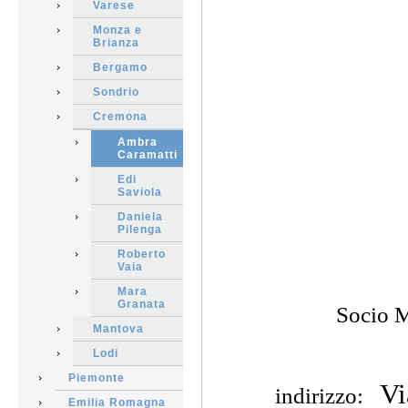
Varese
Monza e
Brianza
Bergamo
Sondrio
Cremona
Ambra
Caramatti
Edi
Saviola
Daniela
Pilenga
Roberto
Vaia
Mara
Granata
Socio M
Mantova
Lodi
Piemonte
Vi
indirizzo:
Emilia Romagna