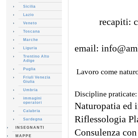
Studio: Vi
Sicilia
Lazio
recapiti: cel
Veneto
Toscana
si
Marche
email: info@am
Liguria
Trentino Alto
Adige
Puglia
Lavoro come naturop
Friuli Venezia
Giulia
Umbria
Discipline praticate:
immagini
operatori
Naturopatia ed i
Calabria
Riflessologia Pl
Sardegna
INSEGNANTI
Consulenza con 
MAPPE