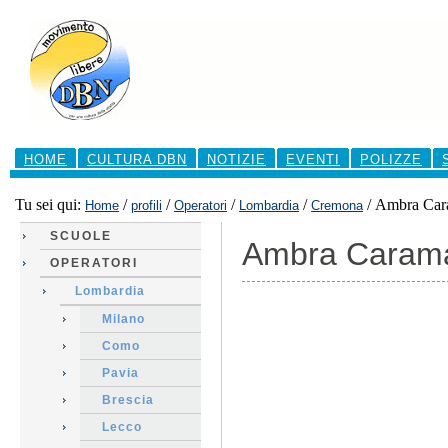
Salta
ai
contenuti.
|
Salta
alla
navigazione
Sezioni
HOME
CULTURA DBN
NOTIZIE
EVENTI
POLIZZE
Tu sei qui:
/
/
/
/
/
Ambra Cara
Home
profili
Operatori
Lombardia
Cremona
SCUOLE
Ambra Carama
OPERATORI
Lombardia
Milano
Como
Pavia
Brescia
Lecco