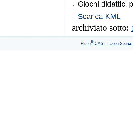
Giochi didattici 
Azioni
Scarica KML
sul
documento
archiviato sotto:
®
Plone
CMS — Open Sourc