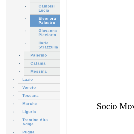
Campisi
Lucia
Eleonora
Palestro
Giovanna
Picciotto
Ilaria
Strazzulla
Palermo
Catania
Messina
Lazio
Veneto
Toscana
Socio Mov
Marche
Liguria
Trentino Alto
Adige
Puglia