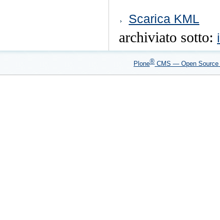
Azioni
Scarica KML
sul
documento
archiviato sotto:
®
Plone
CMS — Open Sourc