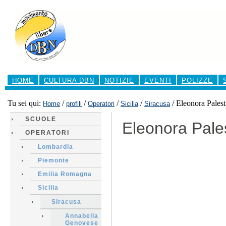
Salta
ai
contenuti.
|
Salta
alla
navigazione
Sezioni
HOME
CULTURA DBN
NOTIZIE
EVENTI
POLIZZE
Tu sei qui:
/
/
/
/
/
Eleonora Palest
Home
profili
Operatori
Sicilia
Siracusa
SCUOLE
Eleonora Pale
OPERATORI
Lombardia
Piemonte
Emilia Romagna
Sicilia
Siracusa
Annabella
Genovese