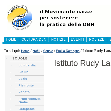
Salta
ai
contenuti.
|
Salta
alla
navigazione
Sezioni
HOME
CULTURA DBN
NOTIZIE
EVENTI
POLIZZE
Tu sei qui:
/
/
/
/
Istituto Rudy La
Home
profili
Scuole
Emilia Romagna
SCUOLE
Istituto Rudy L
Lombardia
Sicilia
Lazio
Piemonte
Veneto
Friuli-Venezia
Giulia
Campania