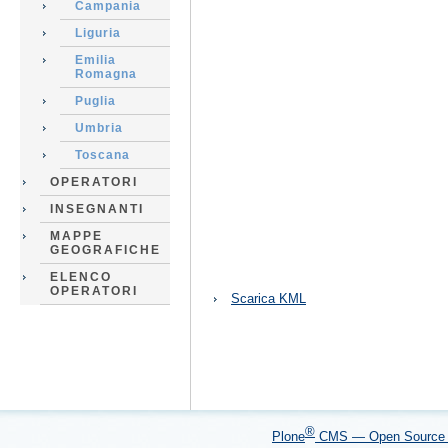
Campania
Liguria
Emilia
Romagna
Puglia
Umbria
Toscana
OPERATORI
INSEGNANTI
MAPPE
GEOGRAFICHE
ELENCO
Azioni
OPERATORI
Scarica KML
sul
documento
®
Plone
CMS — Open Sourc