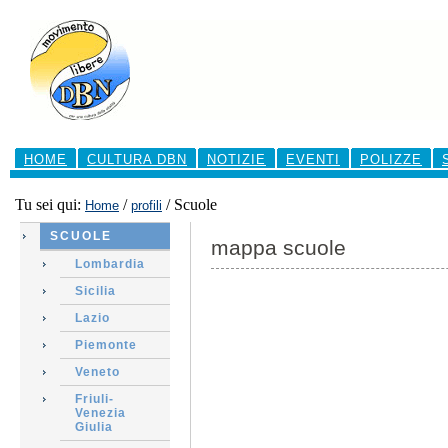
Salta
ai
contenuti.
|
Salta
alla
navigazione
Sezioni
HOME
CULTURA DBN
NOTIZIE
EVENTI
POLIZZE
Tu sei qui:
/
/
Scuole
Home
profili
SCUOLE
mappa scuole
Lombardia
Sicilia
Lazio
Piemonte
Veneto
Friuli-
Venezia
Giulia