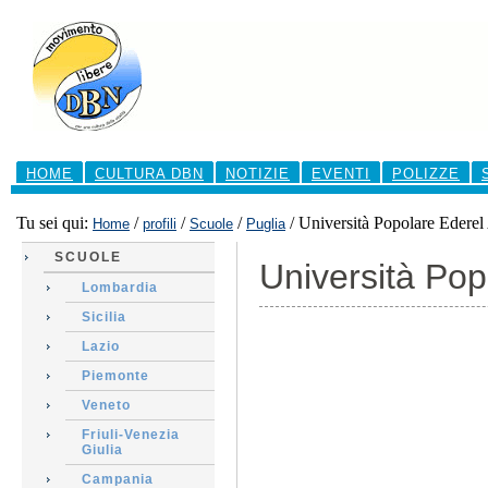
Salta
ai
contenuti.
|
Salta
alla
navigazione
Sezioni
HOME
CULTURA DBN
NOTIZIE
EVENTI
POLIZZE
Tu sei qui:
/
/
/
/
Università Popolare Ederel
Home
profili
Scuole
Puglia
SCUOLE
Università Pop
Lombardia
Sicilia
Lazio
Piemonte
Veneto
Friuli-Venezia
Giulia
Campania