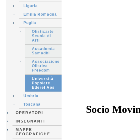
Liguria
Emilia Romagna
Puglia
Olisticarte
Scuola di
Arti
Accademia
Samadhi
Associazione
Olistica
Freedom
Università
Popolare
Ederel Aps
Umbria
Toscana
Socio Movim
OPERATORI
INSEGNANTI
MAPPE
GEOGRAFICHE