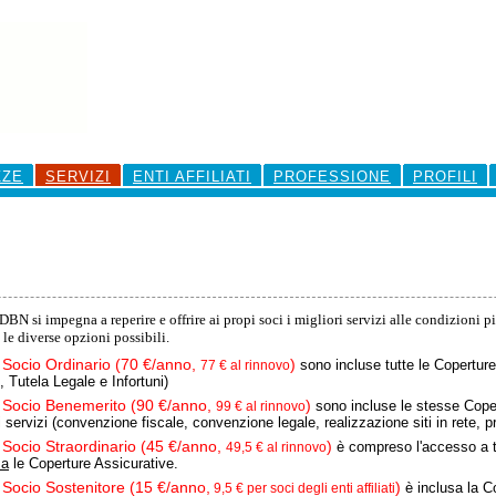
ZZE
SERVIZI
ENTI AFFILIATI
PROFESSIONE
PROFILI
N si impegna a reperire e offrire ai propi soci i migliori servizi alle condizioni p
 le diverse opzioni possibili.
Socio Ordinario (70 €/anno,
)
l
sono incluse tutte le Copertur
77 € al rinnovo
 Tutela Legale e Infortuni)
Socio Benemerito (90 €/anno,
)
l
sono incluse le stesse Cope
99 € al rinnovo
 i servizi (convenzione fiscale, convenzione legale, realizzazione siti in rete, p
Socio Straordinario (45 €/anno,
)
l
è compreso l'accesso a tut
49,5 € al rinnovo
za
le Coperture Assicurative.
Socio Sostenitore (15 €/anno,
)
l
è inclusa la C
9,5 € per soci degli enti affiliati