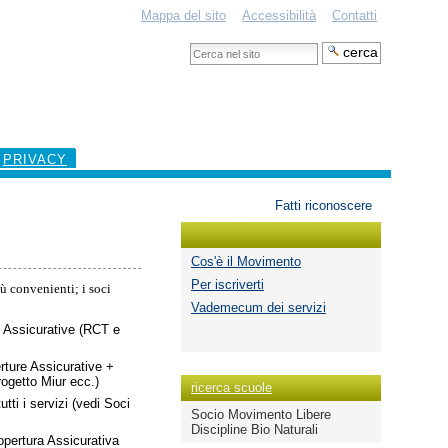
Mappa del sito
Accessibilità
Contatti
Cerca
nel
Ricerca
sito
avanzata…
PRIVACY
Strumenti
Fatti riconoscere
personali
Cos'è il Movimento
Per iscriverti
iù convenienti; i soci
Vademecum dei servizi
e Assicurative (RCT e
rture Assicurative +
rogetto Miur ecc.)
ricerca scuole
ti i servizi (vedi Soci
Socio Movimento Libere
Discipline Bio Naturali
opertura Assicurativa