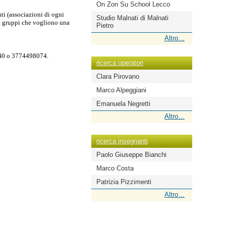
On Zon Su School Lecco
nti (associazioni di ogni
Studio Malnati di Malnati
 ai gruppi che vogliono una
Pietro
ricerca
Altro…
scuole
-
340 o 3774498074.
ricerca operatori
Clara Pirovano
Marco Alpeggiani
Emanuela Negretti
ricerca
Altro…
operatori
-
ricerca insegnanti
Paolo Giuseppe Bianchi
Marco Costa
Patrizia Pizzimenti
ricerca
Altro…
insegnanti
-