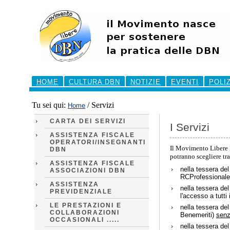
Salta
ai
contenuti.
|
Salta
alla
navigazione
Sezioni
HOME
CULTURA DBN
NOTIZIE
EVENTI
POLI
Tu sei qui:
/
Servizi
Home
CARTA DEI SERVIZI
I Servizi
ASSISTENZA FISCALE
OPERATORI/INSEGNANTI
Il Movimento Libere DB
DBN
potranno scegliere tra
ASSISTENZA FISCALE
nella tessera de
ASSOCIAZIONI DBN
RCProfessionale,
ASSISTENZA
nella tessera de
PREVIDENZIALE
l'accesso a tutti
LE PRESTAZIONI E
nella tessera de
COLLABORAZIONI
Benemeriti)
sen
OCCASIONALI .....
nella tessera de