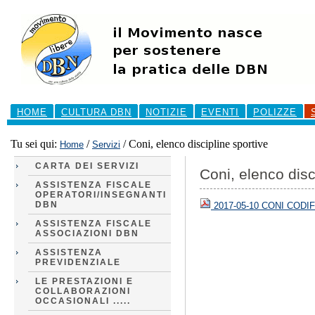
Salta
ai
contenuti.
|
Salta
alla
navigazione
Sezioni
HOME
CULTURA DBN
NOTIZIE
EVENTI
POLIZZE
Tu sei qui:
/
/
Coni, elenco discipline sportive
Home
Servizi
CARTA DEI SERVIZI
Coni, elenco disc
ASSISTENZA FISCALE
OPERATORI/INSEGNANTI
DBN
2017-05-10 CONI CODI
ASSISTENZA FISCALE
ASSOCIAZIONI DBN
ASSISTENZA
PREVIDENZIALE
LE PRESTAZIONI E
COLLABORAZIONI
OCCASIONALI .....