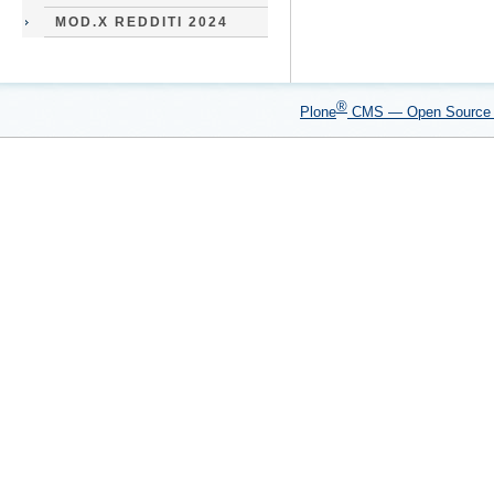
MOD.X REDDITI 2024
®
Plone
CMS — Open Sourc