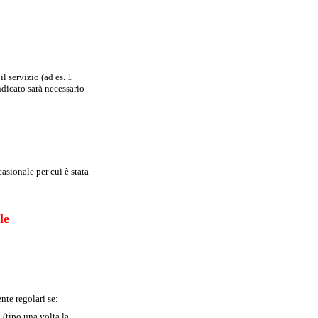
l servizio (ad es. 1
ndicato sarà necessario
asionale per cui è stata
le
nte regolari se:
 (tipo una volta la