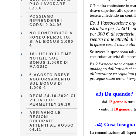
PUÒ LAVORARE
C’è molta confusione in mater
02.06
ricavo superiore alle spese
tessera chiedendo un contrib
POSSIAMO
RIPRENDERE I
Es. 1 l’associazione org
CORSI ? 04.06
istruttore per 1.500 €, 
NO CONTRIBUTO A
per 300 €, di segreteri
FONDO PERDUTO,
rientra tra le attività 
SI AL BONUS 1.000
In questo caso è tenuta all
€
Se invece le spese sono tali d
16 LUGLIO ULTIME
costituisce attività di impr
NOTIZIE SUL
BONUS 1.000€ DI
Es. 2 l’associazione organi
MAGGIO
guadagno dall’attività che v
all’operatore va segnalato 
6 AGOSTO BREVE
prosegue senza termini tempo
AGGIORNAMENTO
SUL BONUS DI
1.000 €
a3) Da quando?
DPCM 24.10.2020 CI
VIETA O CI
- dal
12 gennaio
tutti
PERMETTE? 26.10
- entro il
18 gennaio
t
ARRIVANO LE
REGIONI
COLORATE!
a4) Cosa bisogna
ATTENTI AL ROSSO
04.11
La comunicazione all’ Ispett