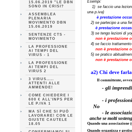
Esempi:
15.06.2019 "LE DBN
SONO IN CRISI?
1) se faccio una lezione 
una p.iva)
ASSEMBLEA
è prestazione occa
PLENARIA
MOVIMENTO DBN
2) se partecipo a una fiera
15.06.2019
è prestazione occas
3) se tengo lezioni di yog
SENTENZE CTS -
non è prestazione o
MOVIMENTO
4) se faccio trattamento 
LA PROFESSIONE
non è prestazione o
AI TEMPI DEL
5) se pratico abitualmente
VIRUS - 1
non è prestazione o
LA PROFESSIONE
AI TEMPI DEL
VIRUS 2
a2) Chi deve farla
3 VIRUS.....
Il committente, ovver
ATTENTI ALLE
- gli impr
AMMENDE!
COME CHIEDERE I
600 € ALL'INPS PER
- i
LE P.IVA 1
No
MA SÌ CHE SI PUÒ
- le associazioni 
LAVORARE! CON LE
anche se molti sosteng
GIUSTE CAUTELE
Quando una associazione (si
18.05
Quando organizza e gestisce
CONFERMIAMO! SI