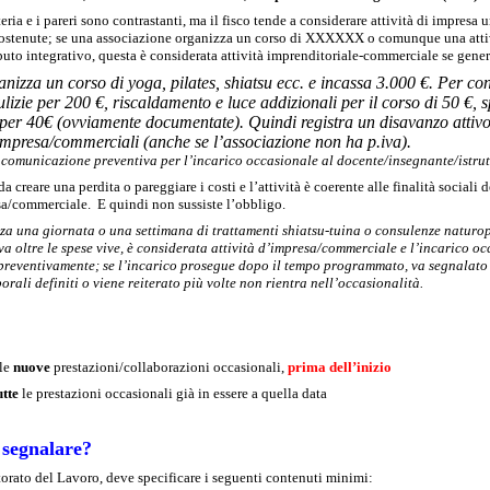
ia e i pareri sono contrastanti, ma il fisco tende a considerare attività di impresa 
 sostenute; se una associazione organizza un corso di XXXXXX o comunque una atti
uto integrativo, questa è considerata attività imprenditoriale-commerciale se gene
anizza un corso di yoga, pilates, shiatsu ecc. e incassa 3.000 €. Per co
pulizie per 200 €, riscaldamento e luce addizionali per il corso di 50 €,
a per 40€ (ovviamente documentate). Quindi registra un disavanzo attiv
di impresa/commerciali (anche se l’associazione non ha p.iva).
a comunicazione preventiva per l’incarico occasionale al docente/insegnante/istrut
a creare una perdita o pareggiare i costi e l’attività è coerente alle finalità sociali 
esa/commerciale. E quindi non sussiste l’obbligo.
zza una giornata o una settimana di trattamenti shiatsu-tuina o consulenze naturo
a oltre le spese vive, è considerata attività d’impresa/commerciale e l’incarico o
preventivamente; se l’incarico prosegue dopo il tempo programmato, va segnalato
rali definiti o viene reiterato più volte non rientra nell’occasionalità.
 le
nuove
prestazioni/collaborazioni occasionali,
prima dell’inizio
utte
le prestazioni occasionali già in essere a quella data
 segnalare?
orato del Lavoro, deve specificare i seguenti contenuti minimi: