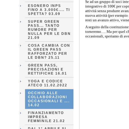
Se ad un gruppo di soci inte
ESONERO INPS
integrativo di 100€ per copri
FINO A 3.000€.... TI
attività senza produrre avanz
SPETTA? 03.09
nuova attività (per esempio 4
resti un avanzo attivo, viene
SUPER GREEN
PASS... TANTO
A seguito della costituzione
RUMORE PER
torneremo…. Ma per quel che
NULLA PER LE DBN
occasionali, speriamo di ave
21.09
COSA CAMBIA CON
IL GREEN PASS
RAFFORZATO PER
LE DBN? 25.11
GREEN PASS,
PRECISAZIONI E
RETTIFICHE 16.01
YOGA E CODICE
ATECO 11.02.2022
OCCHIO ALLE
COLLABORAZIONI
OCCASIONALI E ….
14.02
FINANZIAMENTO
IMPRESA
FEMMINILE 21.02
DAL 1° APRILE SI