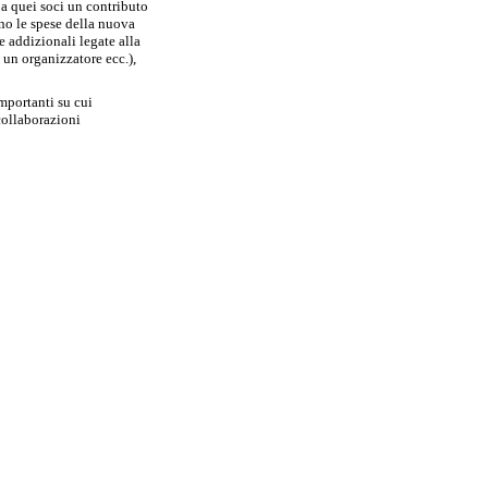
 a quei soci un contributo
ono le spese della nuova
e addizionali legate alla
 un organizzatore ecc.),
importanti su cui
collaborazioni