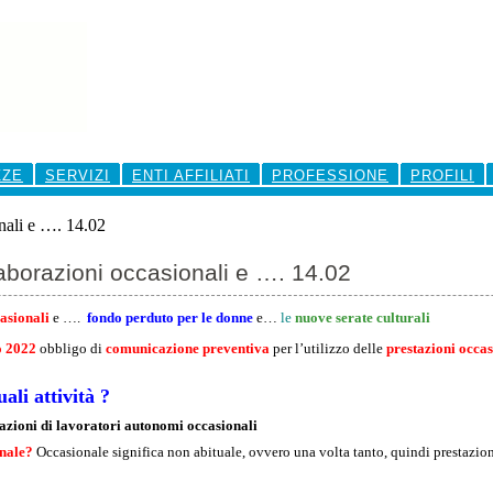
ZZE
SERVIZI
ENTI AFFILIATI
PROFESSIONE
PROFILI
nali e …. 14.02
laborazioni occasionali e …. 14.02
asionali
e ….
fondo perduto per le donne
e…
le
nuove serate culturali
o 2022
obbligo di
comunicazione preventiva
per l’utilizzo delle
prestazioni occas
ali attività ?
azioni di lavoratori autonomi occasionali
onale?
Occasionale significa non abituale, ovvero una volta tanto, quindi prestazio