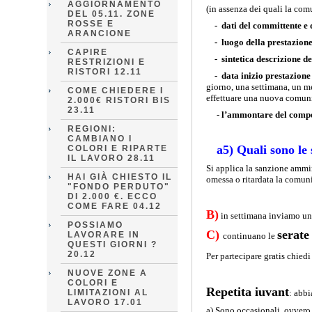
AGGIORNAMENTO
(in assenza dei quali la co
DEL 05.11. ZONE
ROSSE E
- dati del committente e 
ARANCIONE
- luogo della prestazione
CAPIRE
- sintetica descrizione del
RESTRIZIONI E
RISTORI 12.11
- data inizio prestazione
giorno, una settimana, un me
COME CHIEDERE I
effettuare una nuova comun
2.000€ RISTORI BIS
23.11
-
l’ammontare del comp
REGIONI:
CAMBIANO I
a5) Quali sono le 
COLORI E RIPARTE
IL LAVORO 28.11
Si applica la sanzione ammi
HAI GIÀ CHIESTO IL
omessa o ritardata la comun
"FONDO PERDUTO"
DI 2.000 €. ECCO
COME FARE 04.12
B)
in settimana inviamo u
POSSIAMO
C)
serate
LAVORARE IN
continuano le
QUESTI GIORNI ?
20.12
Per partecipare gratis chiedi
NUOVE ZONE A
COLORI E
Repetita iuvant
LIMITAZIONI AL
: abbi
LAVORO 17.01
a) Sono occasionali, ovver