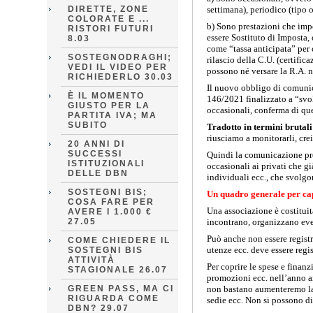
DIRETTE, ZONE
settimana), periodico (tipo 
COLORATE E ...
b) Sono prestazioni che imp
RISTORI FUTURI
essere Sostituto di Imposta,
8.03
come “tassa anticipata” per 
SOSTEGNODRAGHI;
rilascio della C.U. (certific
VEDI IL VIDEO PER
possono né versare la R.A. né
RICHIEDERLO 30.03
Il nuovo obbligo di comunic
È IL MOMENTO
146/2021 finalizzato a “svol
GIUSTO PER LA
occasionali, conferma di que
PARTITA IVA; MA
SUBITO
Tradotto in termini bruta
riusciamo a monitorarli, cre
20 ANNI DI
SUCCESSI
Quindi la comunicazione prev
ISTITUZIONALI
occasionali ai privati che g
DELLE DBN
individuali ecc., che svolgo
SOSTEGNI BIS;
Un quadro generale per ca
COSA FARE PER
Una associazione è costituit
AVERE I 1.000 €
27.05
incontrano, organizzano even
Può anche non essere registr
COME CHIEDERE IL
utenze ecc. deve essere regi
SOSTEGNI BIS
ATTIVITÀ
Per coprire le spese e finanz
STAGIONALE 26.07
promozioni ecc. nell’anno am
GREEN PASS, MA CI
non bastano aumenteremo la 
RIGUARDA COME
sedie ecc. Non si possono dis
DBN? 29.07