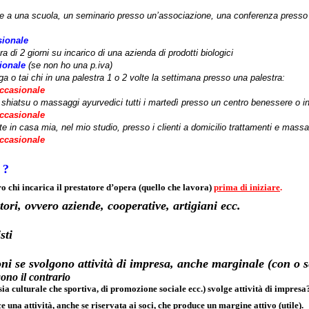
a una scuola, un seminario presso un’associazione, una conferenza presso 
sionale
 di 2 giorni su incarico di una azienda di prodotti biologici
ionale
(se non ho una p.iva)
a o tai chi in una palestra 1 o 2 volte la settimana presso una palestra:
ccasionale
shiatsu o massaggi ayurvedici tutti i martedì presso un centro benessere o i
ccasionale
 in casa mia, nel mio studio, presso i clienti a domicilio trattamenti e massa
ccasionale
 ?
o chi incarica il prestatore d’opera (quello che lavora)
prima di iniziare
.
enditori, ovvero aziende, cooperative, ar
 profession
se svolgono attività di impresa, anche marginale (con 
ono il contrario
a culturale che sportiva, di promozione sociale ecc.) svolge attività di impresa
 una attività, anche se riservata ai soci, che produce un margine attivo (utile).