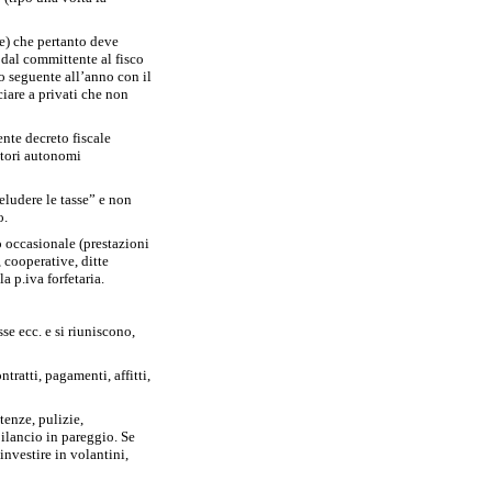
e) che pertanto deve
 dal committente al fisco
o seguente all’anno con il
ciare a privati che non
nte decreto fiscale
atori autonomi
eludere le tasse” e non
o.
o occasionale (prestazioni
 cooperative, ditte
 p.iva forfetaria.
e ecc. e si riuniscono,
tratti, pagamenti, affitti,
tenze, pulizie,
ilancio in pareggio. Se
nvestire in volantini,