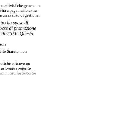
una attività che genera un
vità a pagamento extra
ra un avanzo di gestione.
ntro ha spese di
 spese di promozione
o di 410 €. Questa
tore.
dello Statuto, non
patiche e ricava un
ccasionale conferito
 un nuovo incarico. Se