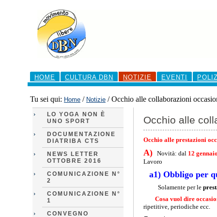
Salta
ai
contenuti.
|
Salta
alla
navigazione
Sezioni
HOME
CULTURA DBN
NOTIZIE
EVENTI
POLI
Tu sei qui:
/
/
Occhio alle collaborazioni occasio
Home
Notizie
LO YOGA NON È
Occhio alle col
UNO SPORT
DOCUMENTAZIONE
Occhio alle prestazioni occ
DIATRIBA CTS
A)
Novità: dal
12 gennai
NEWS LETTER
OTTOBRE 2016
Lavoro
a1) Obbligo per qu
COMUNICAZIONE N°
2
Solamente per le
prest
COMUNICAZIONE N°
Cosa vuol dire occasi
1
ripetitive, periodiche ecc.
CONVEGNO