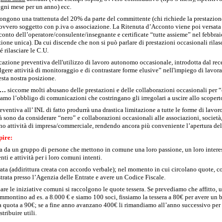
ogni mese per un anno) ecc.
ongono una trattenuta del 20% da parte del committente (chi richiede la prestazion
 ovvero soggetto con p.iva o associazione. La Ritenuta d’Acconto viene poi versata
conto dell’operatore/consulente/insegnante e certificate “tutte assieme” nel febbrai
azione unica). Da cui discende che non si può parlare di prestazioni occasionali rilas
 rilasciare le C.U.
azione preventiva dell'utilizzo di lavoro autonomo occasionale, introdotta dal rece
gere attività di monitoraggio e di contrastare forme elusive” nell'impiego di lavor
sta nostra posizione.
li…
siccome molti abusano delle prestazioni e delle collaborazioni occasionali per “
iamo l’obbligo di comunicazioni che costringano gli irregolari a uscire allo scopert
entiva all’ INL di fatto produrrà una drastica limitazione a tutte le forme di lavor
ià sono da considerare “nero” e collaborazioni occasionali alle associazioni, società,
no attività di impresa/commerciale, rendendo ancora più conveniente l’apertura della
pire:
a da un gruppo di persone che mettono in comune una loro passione, un loro interess
ti e attività per i loro comuni intenti.
ata (addirittura creata con accordo verbale); nel momento in cui circolano quote, con
strata presso l’Agenzia delle Entrate e avere un Codice Fiscale.
iare le iniziative comuni si raccolgono le quote tessera. Se prevediamo che affitto, u
montino ad es. a 8.000 € e siamo 100 soci, fissiamo la tessera a 80€ per avere un b
quota a 90€; se a fine anno avanzano 400€ li rimandiamo all’anno successivo per i
tribuire utili.