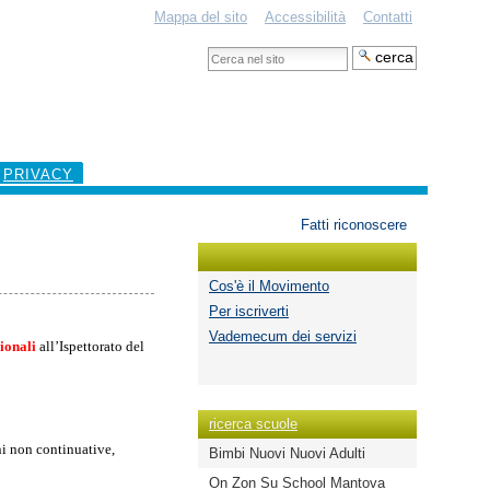
Mappa del sito
Accessibilità
Contatti
Cerca
nel
Ricerca
sito
avanzata…
PRIVACY
Strumenti
Fatti riconoscere
personali
Cos'è il Movimento
Per iscriverti
Vademecum dei servizi
ionali
all’Ispettorato del
ricerca scuole
ni non continuative,
Bimbi Nuovi Nuovi Adulti
On Zon Su School Mantova