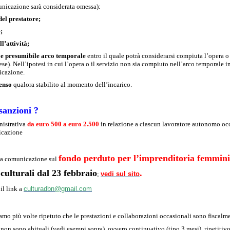
municazione sarà considerata omessa):
del prestatore;
;
l’attività;
 e presumibile arco temporale
entro il quale potrà considerarsi compiuta l’opera o i
se). Nell’ipotesi in cui l’opera o il servizio non sia compiuto nell’arco temporale i
icazione.
enso
qualora stabilito al momento dell’incarico.
sanzioni ?
nistrativa
da euro 500 a euro 2.500
in relazione a ciascun lavoratore autonomo occ
icazione
fondo perduto per l’imprenditoria femmini
na comunicazione sul
 culturali dal 23 febbraio
.
;
vedi sul sito
 il link a
culturadbn@gmail.com
amo più volte ripetuto che le prestazioni e collaborazioni occasionali sono fiscalme
o
non sono
abituali (vedi esempi sopra), ovvero continuativo (tipo 3 mesi), ripetitivo