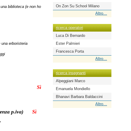
On Zon Su School Milano
una biblioteca (e non ho
ricerca
Altro…
scuole
-
ricerca operatori
Luca Di Bernardo
n una erboristeria
Ester Palmieri
Francesca Porta
ggi
ricerca
Altro…
operatori
-
ricerca insegnanti
Alpeggiani Marco
tigiani ecc.
Sì
Emanuela Mondiello
Bhanavi Barbara Baldaccini
isti
ricerca
Altro…
insegnanti
o senza p.iva)
Sì
-
?