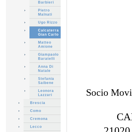
Barbieri
Pietro
Malnati
Ugo Rizzo
Calcaterra
Gian Carlo
Matteo
Amione
Giampaolo
Baratelli
Anna Di
Natale
Stefania
Saibene
Socio Movi
Leonora
Lazzari
Brescia
Como
CA
Cremona
Lecco
21020 