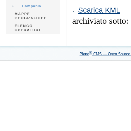
Azioni
Campania
Scarica KML
sul
MAPPE
documento
GEOGRAFICHE
archiviato sotto:
ELENCO
OPERATORI
®
Plone
CMS — Open Sourc