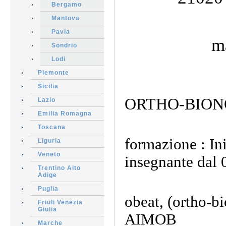
Bergamo
Mantova
Pavia
ma
Sondrio
Lodi
Piemonte
Sicilia
ORTHO-BIO
Lazio
Emilia Romagna
Toscana
formazione : In
Liguria
Veneto
insegnante dal
Trentino Alto
Adige
Puglia
obeat, (ortho-b
Friuli Venezia
Giulia
AIMOB
Marche