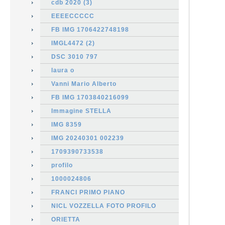
cdb 2020 (3)
EEEECCCCC
FB IMG 1706422748198
IMGL4472 (2)
DSC 3010 797
laura o
Vanni Mario Alberto
FB IMG 1703840216099
Immagine STELLA
IMG 8359
IMG 20240301 002239
1709390733538
profilo
1000024806
FRANCI PRIMO PIANO
NICL VOZZELLA FOTO PROFILO
ORIETTA