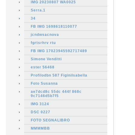
IMG 20230807 WA0025
Serra.1
34
FB IMG 1698618110077
jcndwsacnova
fgrtsrhrv rtu
FB IMG 17023945592717489
Simone Venditti
ester 56468
Profilodbn 587 FiginiIsabella
Foto Susanna
ae7dcd8c 55dc 444f 868c
9c7146d5b7f5
IMG 3124
DSC 0227
FOTO SEGNALIBRO
MMMMBB