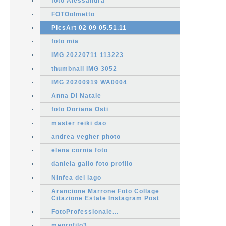
foto Alessandra
FOTOolmetto
PicsArt 02 09 05.51.11
foto mia
IMG 20220711 113223
thumbnail IMG 3052
IMG 20200919 WA0004
Anna Di Natale
foto Doriana Osti
master reiki dao
andrea vegher photo
elena cornia foto
daniela gallo foto profilo
Ninfea del lago
Arancione Marrone Foto Collage
Citazione Estate Instagram Post
FotoProfessionale...
meprofilo3