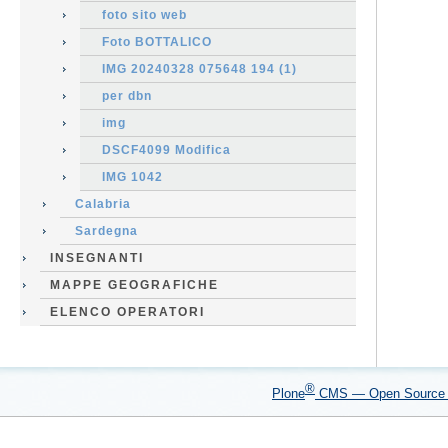
foto sito web
Foto BOTTALICO
IMG 20240328 075648 194 (1)
per dbn
img
DSCF4099 Modifica
IMG 1042
Calabria
Sardegna
INSEGNANTI
MAPPE GEOGRAFICHE
ELENCO OPERATORI
®
Plone
CMS — Open Sourc