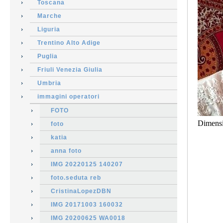
Toscana
Marche
Liguria
Trentino Alto Adige
Puglia
Friuli Venezia Giulia
Umbria
immagini operatori
FOTO
Dimens
foto
katia
anna foto
IMG 20220125 140207
foto.seduta reb
CristinaLopezDBN
IMG 20171003 160032
IMG 20200625 WA0018