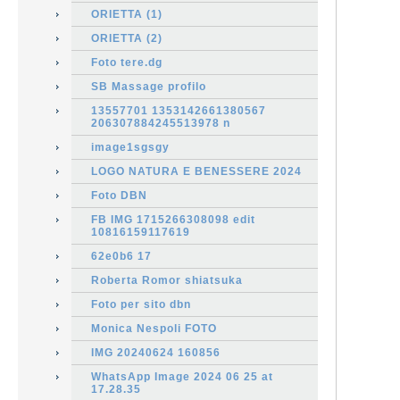
ORIETTA (1)
ORIETTA (2)
Foto tere.dg
SB Massage profilo
13557701 1353142661380567
206307884245513978 n
image1sgsgy
LOGO NATURA E BENESSERE 2024
Foto DBN
FB IMG 1715266308098 edit
10816159117619
62e0b6 17
Roberta Romor shiatsuka
Foto per sito dbn
Monica Nespoli FOTO
IMG 20240624 160856
WhatsApp Image 2024 06 25 at
17.28.35