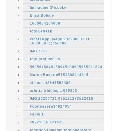
Immagine (Piccola)
Elisa Böhme
1666084104058
fotoKatiask
WhatsApp Image 2022 08 31 at
16.09.30 (1)456488
IMG 7912
foto profilo5919
59259+5848+58945+909059552++824
Marco Busatto51518984+48+5
simona 48945564489
orietta iridologia 039203
IMG 20200721 075121283522416
Fototessera34924654
Fabio 1
20221016 121425
federico tomanin foto operatore