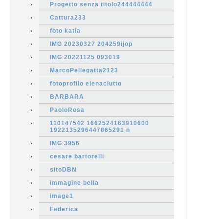
Progetto senza titolo244444444
Cattura233
foto katia
IMG 20230327 204259ijop
IMG 20221125 093019
MarcoPellegatta2123
fotoprofilo elenaciutto
BARBARA
PaoloRosa
110147542 1662524163910600
1922135296447865291 n
IMG 3956
cesare bartorelli
sitoDBN
immagine bella
image1
Federica