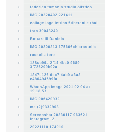
federico tomanin studio olistico
IMG 20220402 221411
collage logo lettino 5tibetani e thai
fran 39048240
Bottarelli Daniela
IMG 20200213 175606chiarastella
rossella foto
188cb99a 2f14 4bc0 9689
3f726209b02a
1847e126 6cc7 4ab9 a3a2
c480494599fa
WhatsApp Image 2021 02 04 at
19.18.53
IMG 006420932
me (2)9332903
Screenshot 20230117 063621
Instagram~2
20221110 174010