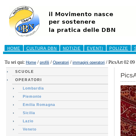
Salta
ai
contenuti.
|
Salta
alla
navigazione
Sezioni
HOME
CULTURA DBN
NOTIZIE
EVENTI
POLIZZE
Tu sei qui:
/
/
/
/
PicsArt 02 09
Home
profili
Operatori
immagini operatori
SCUOLE
PicsA
OPERATORI
Lombardia
Piemonte
Emilia Romagna
Sicilia
Lazio
Veneto