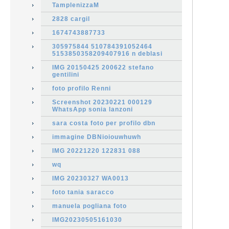
TamplenizzaM
2828 cargil
1674743887733
305975844 510784391052464
5153850358209407916 n deblasi
IMG 20150425 200622 stefano
gentilini
foto profilo Renni
Screenshot 20230221 000129
WhatsApp sonia lanzoni
sara costa foto per profilo dbn
immagine DBNioiouwhuwh
IMG 20221220 122831 088
wq
IMG 20230327 WA0013
foto tania saracco
manuela pogliana foto
IMG20230505161030