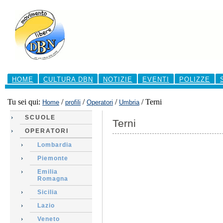
Salta
ai
contenuti.
|
Salta
alla
navigazione
Sezioni
HOME
CULTURA DBN
NOTIZIE
EVENTI
POLIZZE
Tu sei qui:
/
/
/
/
Terni
Home
profili
Operatori
Umbria
SCUOLE
Terni
OPERATORI
Lombardia
Piemonte
Emilia
Romagna
Sicilia
Lazio
Veneto