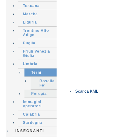
Toscana
Marche
Liguria
Trentino Alto
Adige
Puglia
Friuli Venezia
Giulia
Umbria
Terni
Rosella
Fe'
Azioni
Scarica KML
sul
Perugia
documento
immagini
operatori
Calabria
Sardegna
INSEGNANTI