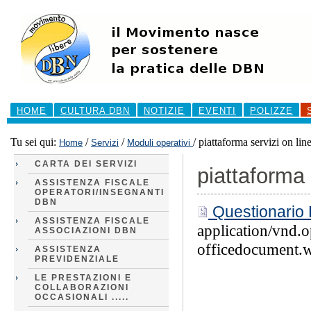
Salta
ai
contenuti.
|
Salta
alla
navigazione
Sezioni
HOME
CULTURA DBN
NOTIZIE
EVENTI
POLIZZE
Tu sei qui:
/
/
/
piattaforma servizi on lin
Home
Servizi
Moduli operativi
CARTA DEI SERVIZI
piattaforma 
ASSISTENZA FISCALE
OPERATORI/INSEGNANTI
DBN
Questionari
ASSISTENZA FISCALE
application/vnd.
ASSOCIAZIONI DBN
officedocument.
ASSISTENZA
PREVIDENZIALE
LE PRESTAZIONI E
COLLABORAZIONI
OCCASIONALI .....