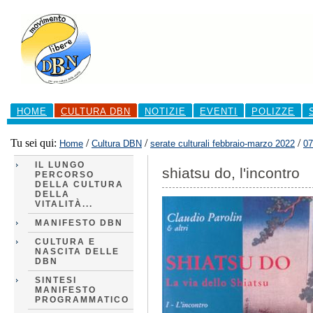
Salta
ai
contenuti.
|
Salta
alla
navigazione
Sezioni
HOME
CULTURA DBN
NOTIZIE
EVENTI
POLIZZE
Tu sei qui:
/
/
/
Home
Cultura DBN
serate culturali febbraio-marzo 2022
07
IL LUNGO
shiatsu do, l'incontro
PERCORSO
DELLA CULTURA
DELLA
VITALITÀ...
MANIFESTO DBN
CULTURA E
NASCITA DELLE
DBN
SINTESI
MANIFESTO
PROGRAMMATICO