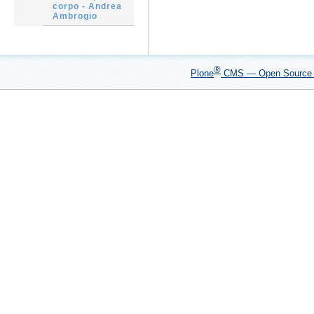
corpo - Andrea
Ambrogio
®
Plone
CMS — Open Sourc