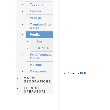
Toscana
Liguria
Veneto
Trentino Alto
Adige
Puglia
Bari
Brindisi
Friuli Venezia
Giulia
Marche
Azioni
Campania
Scarica KML
sul
MAPPE
documento
GEOGRAFICHE
ELENCO
OPERATORI