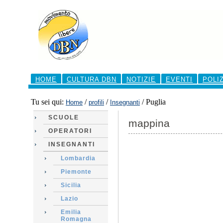
Salta
ai
contenuti.
|
Salta
alla
navigazione
Sezioni
HOME
CULTURA DBN
NOTIZIE
EVENTI
POLI
Tu sei qui:
/
/
/
Puglia
Home
profili
Insegnanti
SCUOLE
mappina
OPERATORI
INSEGNANTI
Lombardia
Piemonte
Sicilia
Lazio
Emilia
Romagna