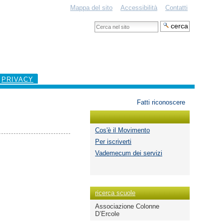
Mappa del sito
Accessibilità
Contatti
Cerca
nel
Ricerca
sito
avanzata…
PRIVACY
Strumenti
Fatti riconoscere
personali
Cos'è il Movimento
Per iscriverti
Vademecum dei servizi
ricerca scuole
Associazione Colonne
D’Ercole