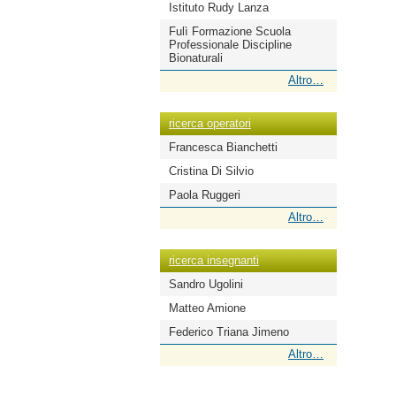
Istituto Rudy Lanza
Fulì Formazione Scuola
Professionale Discipline
Bionaturali
ricerca
Altro…
scuole
-
ricerca operatori
Francesca Bianchetti
Cristina Di Silvio
Paola Ruggeri
ricerca
Altro…
operatori
-
ricerca insegnanti
Sandro Ugolini
Matteo Amione
Federico Triana Jimeno
ricerca
Altro…
insegnanti
-