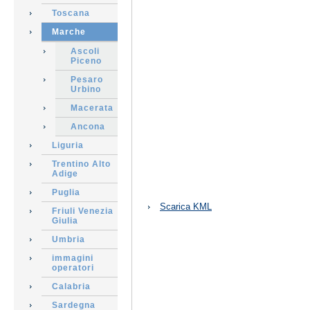
Toscana
Marche
Ascoli
Piceno
Pesaro
Urbino
Macerata
Ancona
Liguria
Trentino Alto
Adige
Puglia
Azioni
Scarica KML
Friuli Venezia
sul
Giulia
documento
Umbria
immagini
operatori
Calabria
Sardegna