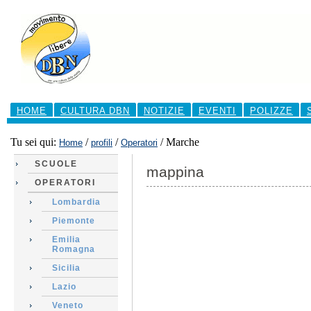
Salta
ai
contenuti.
|
Salta
alla
navigazione
Sezioni
HOME
CULTURA DBN
NOTIZIE
EVENTI
POLIZZE
Tu sei qui:
/
/
/
Marche
Home
profili
Operatori
SCUOLE
mappina
OPERATORI
Lombardia
Piemonte
Emilia
Romagna
Sicilia
Lazio
Veneto