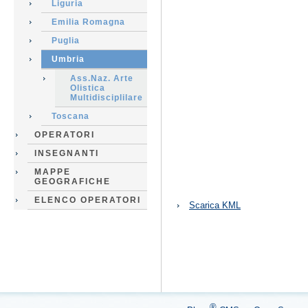
Liguria
Emilia Romagna
Puglia
Umbria
Ass.Naz. Arte
Olistica
Multidisciplilare
Toscana
OPERATORI
INSEGNANTI
MAPPE
GEOGRAFICHE
Azioni
ELENCO OPERATORI
Scarica KML
sul
documento
®