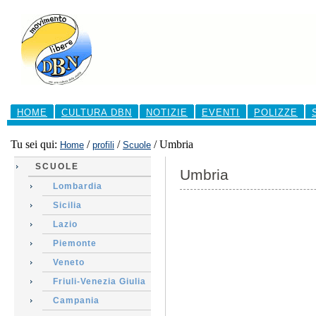
Salta
ai
contenuti.
|
Salta
alla
navigazione
Sezioni
HOME
CULTURA DBN
NOTIZIE
EVENTI
POLIZZE
Tu sei qui:
/
/
/
Umbria
Home
profili
Scuole
SCUOLE
Umbria
Lombardia
Sicilia
Lazio
Piemonte
Veneto
Friuli-Venezia Giulia
Campania