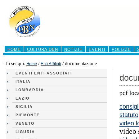
Salta
ai
contenuti.
|
Salta
alla
navigazione
Sezioni
HOME
CULTURA DBN
NOTIZIE
EVENTI
POLIZZE
Tu sei qui:
/
/
documentazione
Home
Enti Affiliati
EVENTI ENTI ASSOCIATI
docu
ITALIA
LOMBARDIA
pdf loc
LAZIO
consigl
SICILIA
statuto
PIEMONTE
video l
VENETO
video 
LIGURIA