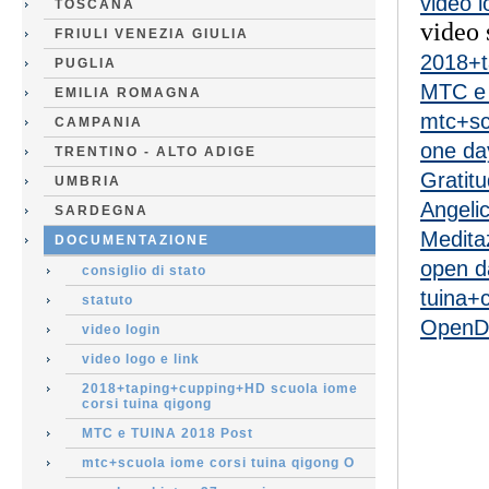
video l
TOSCANA
video 
FRIULI VENEZIA GIULIA
2018+t
PUGLIA
MTC e 
EMILIA ROMAGNA
mtc+sc
CAMPANIA
one da
TRENTINO - ALTO ADIGE
Gratit
UMBRIA
Angelic
SARDEGNA
Medita
DOCUMENTAZIONE
open d
consiglio di stato
tuina+
statuto
OpenD
video login
video logo e link
2018+taping+cupping+HD scuola iome
corsi tuina qigong
MTC e TUINA 2018 Post
mtc+scuola iome corsi tuina qigong O