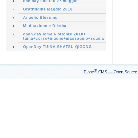
one day shiatsu 27 maggio
Gratitudine Maggio 2018
Angelic Blessing
Meditazione e Diksha
open day iome 6 ottobre 2018+
tuina+corso+qigong+massaggio+scuola
OpenDay TUINA SHATSU QIGONG
®
Plone
CMS — Open Sourc