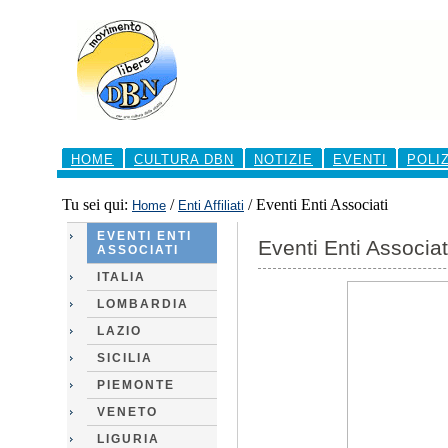
Salta
ai
contenuti.
|
Salta
alla
navigazione
Sezioni
HOME
CULTURA DBN
NOTIZIE
EVENTI
POLI
Tu sei qui:
/
/
Eventi Enti Associati
Home
Enti Affiliati
EVENTI ENTI
Eventi Enti Associat
ASSOCIATI
ITALIA
LOMBARDIA
LAZIO
SICILIA
PIEMONTE
VENETO
LIGURIA