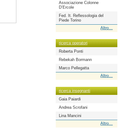
Associazione Colonne
D’Ercole
Fed. It. Reflessologia del
Piede Torino
ricerca
Altro…
scuole
-
ricerca operatori
Roberta Ponti
Rebekah Bormann
Marco Pellegatta
ricerca
Altro…
operatori
-
ricerca insegnanti
Gaia Paiardi
Andrea Scrofani
Lina Mancini
 enti
ricerca
Altro…
insegnanti
-