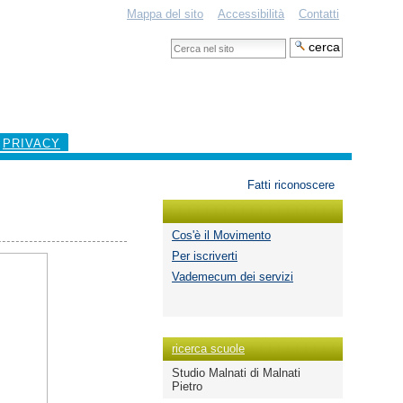
Mappa del sito
Accessibilità
Contatti
Cerca
nel
Ricerca
sito
avanzata…
PRIVACY
Strumenti
Fatti riconoscere
personali
Cos'è il Movimento
Per iscriverti
Vademecum dei servizi
ricerca scuole
Studio Malnati di Malnati
Pietro