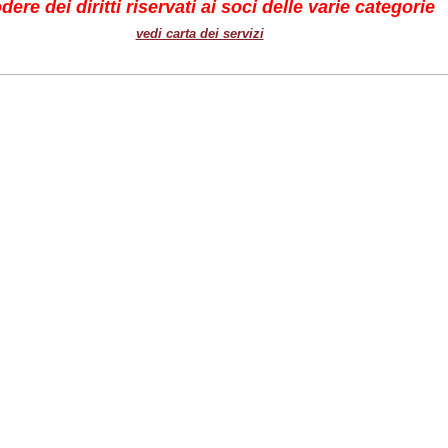
dere dei diritti riservati ai soci delle varie categorie
vedi carta dei servizi
gli eventi saranno pubblicati gratuitamente
in ordine cronologico
gli eventi promossi dagli enti associati
segnalati con almeno 30 gg. di anticipo
che abbiano una data non posteriore a 6 mesi
scarica il fac simile di segnalazione
azione degli eventi è sospesa fino a quando gli
associati non torneranno in attività.