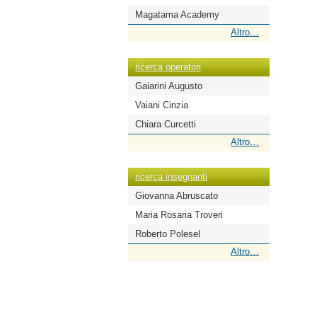
Magatama Academy
ricerca
Altro…
scuole
-
ricerca operatori
Gaiarini Augusto
Vaiani Cinzia
Chiara Curcetti
ricerca
Altro…
operatori
-
ricerca insegnanti
Giovanna Abruscato
Maria Rosaria Troveri
Roberto Polesel
ricerca
Altro…
insegnanti
-