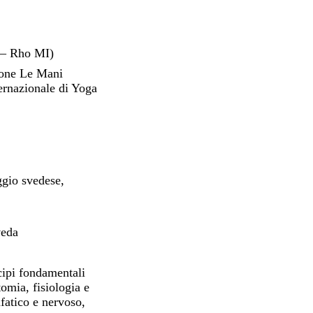
 – Rho MI)
ione Le Mani
ernazionale di Yoga
ggio svedese,
veda
cipi fondamentali
tomia, fisiologia e
nfatico e nervoso,