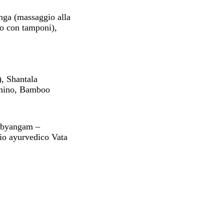
ga (massaggio alla
io con tamponi),
, Shantala
chino, Bamboo
 Abyangam –
io ayurvedico Vata