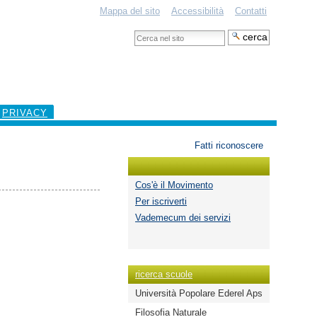
Mappa del sito
Accessibilità
Contatti
Cerca
nel
Ricerca
sito
avanzata…
PRIVACY
Strumenti
Fatti riconoscere
personali
Cos'è il Movimento
Per iscriverti
Vademecum dei servizi
ricerca scuole
Università Popolare Ederel Aps
Filosofia Naturale