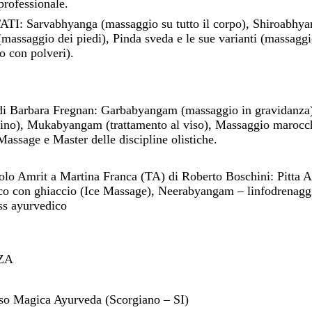
professionale.
Sarvabhyanga (massaggio su tutto il corpo), Shiroabhyan
(massaggio dei piedi), Pinda sveda e le sue varianti (massagg
 con polveri).
di Barbara Fregnan: Garbabyangam (massaggio in gravidanza)
ino), Mukabyangam (trattamento al viso), Massaggio maroc
assage e Master delle discipline olistiche.
colo Amrit a Martina Franca (TA) di Roberto Boschini: Pitta
co con ghiaccio (Ice Massage), Neerabyangam – linfodrenagg
ss ayurvedico
ZA
o Magica Ayurveda (Scorgiano – SI)