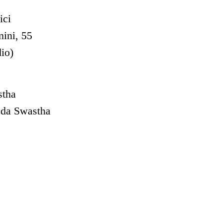
ici
nini, 55
dio)
stha
eda Swastha