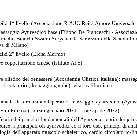
eiki 1° livello (Associazione R.A.U. Reiki Amore Universale
assaggio Ayurvedico base (Filippo De Franceschi - Associaz
Amadio Bianchi Swami Suryananda Sarasvati della Scuola Int
ya di Milano)
iki 2° livello (Elena Marmo)
e coppettazione cinese (Istituto ATS)
e olistico del benessere (Accademia Olistica Italiana): massa
iocircolatorio (drenaggio gambe), viso, californiano.
nnuale di formazione Operatore massaggio ayurvedico (Ayur
 di Firenze) (inizio gennaio 2021 – fine aprile 2022).
a dei principi fondamentali dell'Ayurveda, teoria dei prin
ico, i principali oli ayurvedici ed il loro uso, principi di ana
ologia dell'apparato muscolo scheletrico, cardio circolatorio-li