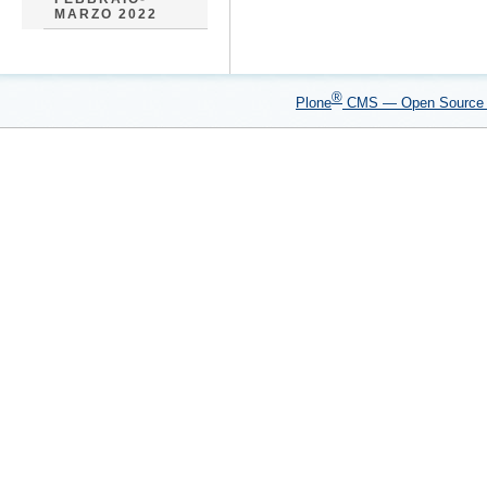
MARZO 2022
®
Plone
CMS — Open Sourc