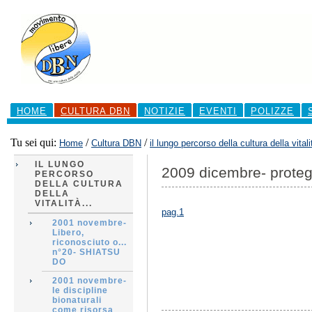
Salta
ai
contenuti.
|
Salta
alla
navigazione
Sezioni
HOME
CULTURA DBN
NOTIZIE
EVENTI
POLIZZE
Tu sei qui:
/
/
Home
Cultura DBN
il lungo percorso della cultura della vitali
IL LUNGO
2009 dicembre- protegg
PERCORSO
DELLA CULTURA
DELLA
VITALITÀ...
pag.1
2001 novembre-
Libero,
riconosciuto o...
n°20- SHIATSU
DO
2001 novembre-
le discipline
bionaturali
come risorsa