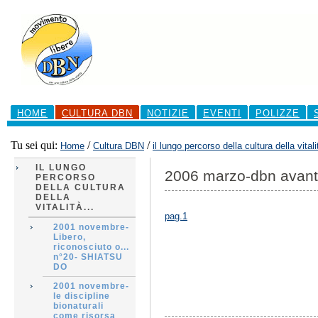
Salta
ai
contenuti.
|
Salta
alla
navigazione
Sezioni
HOME
CULTURA DBN
NOTIZIE
EVENTI
POLIZZE
Tu sei qui:
/
/
Home
Cultura DBN
il lungo percorso della cultura della vitali
IL LUNGO
2006 marzo-dbn avant
PERCORSO
DELLA CULTURA
DELLA
VITALITÀ...
pag.1
2001 novembre-
Libero,
riconosciuto o...
n°20- SHIATSU
DO
2001 novembre-
le discipline
bionaturali
come risorsa