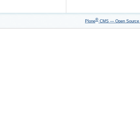
®
Plone
CMS — Open Sourc