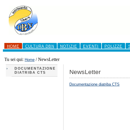
Salta
ai
contenuti.
|
Salta
alla
navigazione
Sezioni
HOME
CULTURA DBN
NOTIZIE
EVENTI
POLIZZE
Tu sei qui:
/
NewsLetter
Home
DOCUMENTAZIONE
NewsLetter
DIATRIBA CTS
Documentazione diatriba CTS