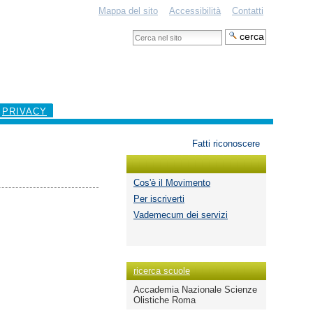
Mappa del sito
Accessibilità
Contatti
Cerca
nel
Ricerca
sito
avanzata…
PRIVACY
Strumenti
Fatti riconoscere
personali
Cos'è il Movimento
Per iscriverti
Vademecum dei servizi
ricerca scuole
Accademia Nazionale Scienze
Olistiche Roma