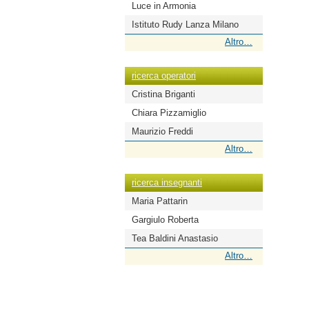
Luce in Armonia
Istituto Rudy Lanza Milano
ricerca
Altro…
scuole
-
ricerca operatori
Cristina Briganti
Chiara Pizzamiglio
Maurizio Freddi
ricerca
Altro…
operatori
-
ricerca insegnanti
Maria Pattarin
Gargiulo Roberta
Tea Baldini Anastasio
ricerca
Altro…
insegnanti
-