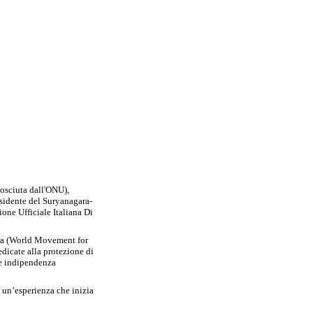
sciuta dall'ONU),
esidente del Suryanagara-
one Ufficiale Italiana Di
da (World Movement for
icate alla protezione di
 e indipendenza
un’esperienza che inizia