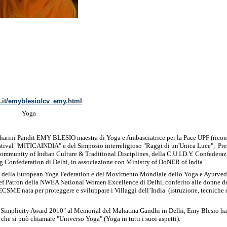
.it/emyblesio/cv_emy.html
Yoga
ini Pandit EMY BLESIO maestra di Yoga e Ambasciatrice per la Pace UPF (ricono
 Festival "MITICAINDIA" e del Simposio interreligioso "Raggi di un'Unica Luce", Pr
mmunity of Indian Culture & Traditional Disciplines, della C.U.I.D.Y. Confederazi
og Confederation di Delhi, in associazione con Ministry of DoNER of India .
e della European Yoga Federation e del Movimento Mondiale dello Yoga e Ayurve
f Patron della NWEA National Women Excellence di Delhi, conferito alle donne ded
ECSME nata per proteggere e sviluppare i Villaggi dell’India (istruzione, tecniche
 Simplicity Award 2010" al Memorial del Mahatma Gandhi in Delhi, Emy Blesio ha 
che si può chiamare "Universo Yoga" (Yoga in tutti i suoi aspetti).