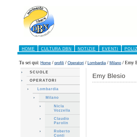
Salta
ai
contenuti.
|
Salta
alla
navigazione
Sezioni
HOME
CULTURA DBN
NOTIZIE
EVENTI
POLI
Tu sei qui:
/
/
/
/
/
Emy B
Home
profili
Operatori
Lombardia
Milano
SCUOLE
Emy Blesio
OPERATORI
Lombardia
Milano
Nicla
Vozzella
Claudio
Parolin
Roberto
Conti