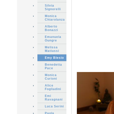
Silvia
Signorelli
Monica
Chiarolanza
Alberto
Bonazzi
Emanuela
Oungre
Melissa
Matiussi
Emy Blesio
Benedetta
Pace
Monica
Curioni
Alice
Fogliadini
Emi
Ravagnani
Luca Serini
Paola