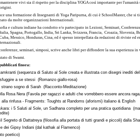
mantenere vivi sia il rispetto per la disciplina YOGA così importante per l'umanità 
origini.
e una formazione di Insegnanti di Yoga Paripurna, di cui è SchoolMaster, che si tie
inato da molte organizzazioni Internazionali.
sofia e cultura indiane ha condotto e/o partecipato in Lezioni, Seminari, Conferenz
Italia, Spagna, Portogallo, India, Sri Lanka, Svizzera, Francia, Croazia, Slovenia, 
 Cuba, Messico, Honduras, Cina, ed è spesso interpellata da redazioni di riviste ed em
ternazionali.
 conferenze, seminari, simposi, scrive anche libri per diffondere la sua esperienza in
stato di Swami.
pubblicati finora:
ranti (sequenza di Saluto al Sole creata e illustrata con disegni inediti dell
 sfuggire a se stessi (Romanzo giallo-rosa)
o strano sogno di Sarah (Racconto-Meditazione)
ella Rosa Nera (Favola per ragazzi e adulti che vorrebbero essere ancora raga
 alla rinfusa - Fragments: Toughts at Randoms (aforismi) italiano & English
a: i 5 Saluti al Sole, un Sadhana completo per una pratica quotidiana (man
edite)
il Segreto di Dattatreya (filosofia alla portata di tutti grandi e piccoli) dalla 
e dei Gipsy Indiani (dal kathak al Flamenco)
to poetico)