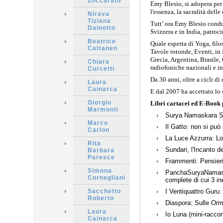
Zoccarato
Emy Blesio, si adopera per 
l'essenza, la sacralità delle 
Nirava
Tiziana
Tutt’ ora Emy Blesio conduc
Dainotto
Svizzera e in India, patroc
Beatrice
Quale esperta di Yoga, filo
Cattaneo
Tavole rotonde, Eventi, in 
Grecia, Argentina, Brasile,
Chiara
radiofoniche nazionali e in
Curcetti
Da 30 anni, oltre a cicli di
Laura
Cainarca
E dal 2007 ha accettato lo 
Giorgio
Libri cartacei ed E-Book 
Marmonti
Surya Namaskara Samk
Marco
Il Gatto: non si può
Carlon
La Luce Azzurra: L
Rita
Sundari, l'Incanto d
Barbara
Paresce
Frammenti: Pensieri
Simona
PanchaSuryaNamaskar
Cornegliani
complete di cui 3 in
Sacchetto
I Ventiquattro Guru: 
Roberto
Diaspora: Sulle Orm
Laura
Io Luna (mini-raccon
Cainarca