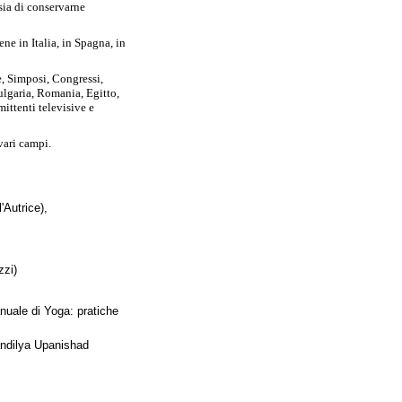
sia di conservarne
ne in Italia, in Spagna, in
e, Simposi, Congressi,
Bulgaria, Romania, Egitto,
ittenti televisive e
 vari campi.
'Autrice),
zzi)
uale di Yoga: pratiche
Shandilya Upanishad