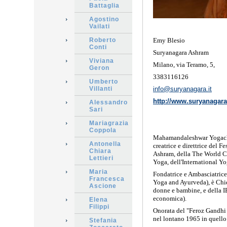
Battaglia
Agostino
Vailati
Roberto
Emy Blesio
Conti
Suryanagara Ashram
Viviana
Milano, via Teramo, 5,
Geron
3383116126
Umberto
Villanti
info@suryanagara.it
http://www.suryanagara
Alessandro
Sari
Mariagrazia
Coppola
Mahamandaleshwar Yogachar
Antonella
creatrice e direttrice del
Chiara
Ashram, della The World Co
Lettieri
Yoga, dell'International Y
Maria
Fondatrice e Ambasciatric
Francesca
Yoga and Ayurveda), è Chie
Ascione
donne e bambine, e della I
economica).
Elena
Filippi
Onorata del "Feroz Gandhi
nel lontano 1965 in quello 
Stefania