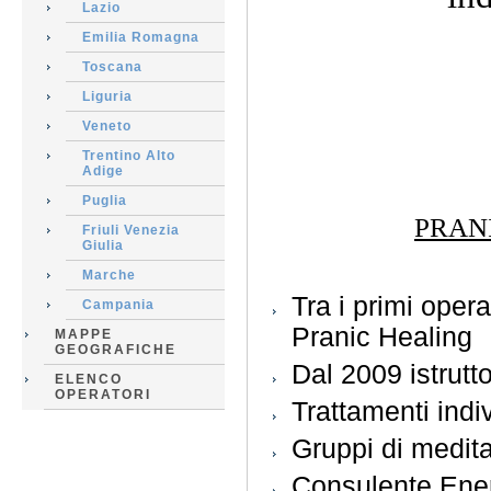
Lazio
Emilia Romagna
Toscana
Liguria
Veneto
ww
Trentino Alto
Adige
Puglia
PRAN
Friuli Venezia
Giulia
Marche
Tra i primi operat
Campania
Pranic Healing
MAPPE
GEOGRAFICHE
Dal 2009 istrutt
ELENCO
OPERATORI
Trattamenti indiv
Gruppi di medit
Consulente Energ