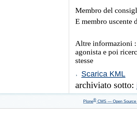
Membro del consigli
E membro uscente d
Altre informazioni 
agonista e poi ricerc
stesse
Azioni
Scarica KML
sul
documento
archiviato sotto:
®
Plone
CMS — Open Sourc