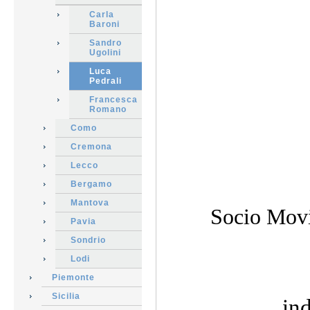
Carla
Baroni
Sandro
Ugolini
Luca
Pedrali
Francesca
Romano
Como
Cremona
Lecco
Bergamo
Mantova
Socio Movi
Pavia
Sondrio
Lodi
Piemonte
Sicilia
indiriz