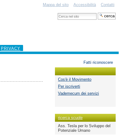
Mappa del sito
Accessibilità
Contatti
Cerca
nel
Ricerca
sito
avanzata…
PRIVACY
Strumenti
Fatti riconoscere
personali
Cos'è il Movimento
Per iscriverti
Vademecum dei servizi
ricerca scuole
Ass. Tesla per lo Sviluppo del
Potenziale Umano