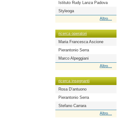
Istituto Rudy Lanza Padova
Styleoga
ricerca
Altro…
scuole
-
ricerca operatori
Maria Francesca Ascione
Pierantonio Serra
Marco Alpeggiani
ricerca
Altro…
operatori
-
ricerca insegnanti
Rosa D’antuono
Pierantonio Serra
Stefano Carrara
ricerca
Altro…
insegnanti
-