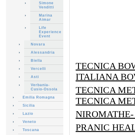
Simone
Venditti
Marina
Aimar
Life
Experience
Event
Novara
Alessandria
Biella
TECNICA BO
Vercelli
ITALIANA B
Asti
Verbania-
TECNICA MET
Cusio-Ossola
Emilia Romagna
TECNICA ME
Sicilia
NIROMATHE- 
Lazio
Veneto
PRANIC HEAL
Toscana