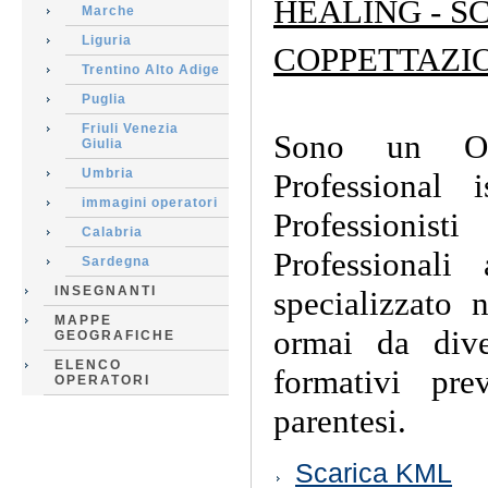
HEALING - S
Marche
Liguria
COPPETTAZIONE
Trentino Alto Adige
Puglia
Friuli Venezia
Sono un OP
Giulia
Umbria
Professional 
immagini operatori
Professionist
Calabria
Professional
Sardegna
INSEGNANTI
specializzato 
MAPPE
ormai da dive
GEOGRAFICHE
ELENCO
formativi pre
OPERATORI
parentesi.
Azioni
Scarica KML
sul