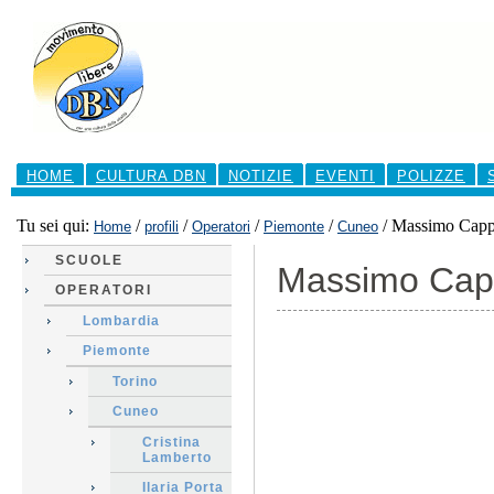
Salta
ai
contenuti.
|
Salta
alla
navigazione
Sezioni
HOME
CULTURA DBN
NOTIZIE
EVENTI
POLIZZE
Tu sei qui:
/
/
/
/
/
Massimo Capp
Home
profili
Operatori
Piemonte
Cuneo
SCUOLE
Massimo Cap
OPERATORI
Lombardia
Piemonte
Torino
Cuneo
Cristina
Lamberto
Ilaria Porta