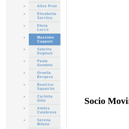
Alice Pron
Elisabetta
Sarritzu
Elena
Lucco
Massimo
Capponi
Sabrina
Dogliani
Paola
Gondolo
Ornella
Bergese
Beatrice
Squatrito
Carlotta
Socio Movi
Gilio
Ambra
Calabrese
Serena
Milano