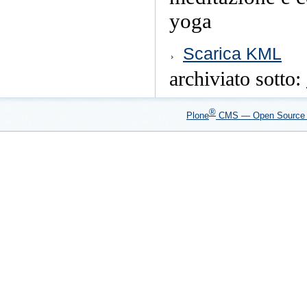
yoga
Azioni
Scarica KML
sul
documento
archiviato sotto:
®
Plone
CMS — Open Sourc