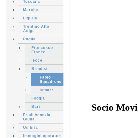
Toscana
Marche
Liguria
Trentino Alto
Adige
Puglia
Francesco
Franco
lecce
Brindisi
Fabio
Squadrone
annarz
Foggia
Socio Movi
Bari
Friuli Venezia
Giulia
Umbria
immagini operatori