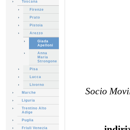
Toscana
Firenze
Prato
Pistoia
Arezzo
Giada
Apelloni
Anna
Maria
Strongone
Pisa
Lucca
Livorno
Socio Movi
Marche
Liguria
Trentino Alto
Adige
Puglia
indir
Friuli Venezia