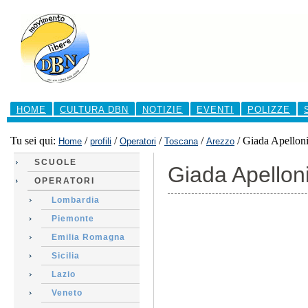
Salta
ai
contenuti.
|
Salta
alla
navigazione
Sezioni
HOME
CULTURA DBN
NOTIZIE
EVENTI
POLIZZE
Tu sei qui:
/
/
/
/
/
Giada Apellon
Home
profili
Operatori
Toscana
Arezzo
SCUOLE
Giada Apellon
OPERATORI
Lombardia
Piemonte
Emilia Romagna
Sicilia
Lazio
Veneto