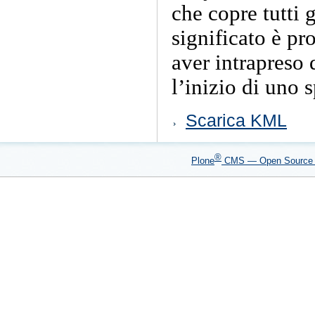
che copre tutti gl
significato è pr
aver intrapreso 
l’inizio di uno 
Azioni
Scarica KML
sul
documento
®
Plone
CMS — Open Sourc