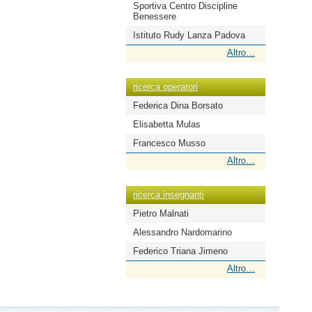
Sportiva Centro Discipline
Benessere
Istituto Rudy Lanza Padova
ricerca
Altro…
scuole
-
ricerca operatori
Federica Dina Borsato
Elisabetta Mulas
Francesco Musso
ricerca
Altro…
operatori
-
ricerca insegnanti
Pietro Malnati
Alessandro Nardomarino
Federico Triana Jimeno
ricerca
Altro…
insegnanti
-