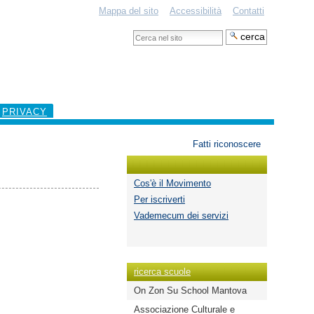
Mappa del sito
Accessibilità
Contatti
Cerca
nel
Ricerca
sito
avanzata…
PRIVACY
Strumenti
Fatti riconoscere
personali
Cos'è il Movimento
Per iscriverti
Vademecum dei servizi
ricerca scuole
On Zon Su School Mantova
Associazione Culturale e