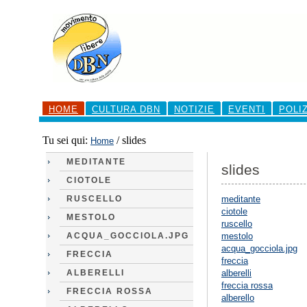
Salta
ai
contenuti.
|
Salta
alla
navigazione
Sezioni
HOME
CULTURA DBN
NOTIZIE
EVENTI
POLI
Tu sei qui:
/
slides
Home
MEDITANTE
slides
CIOTOLE
RUSCELLO
meditante
ciotole
MESTOLO
ruscello
ACQUA_GOCCIOLA.JPG
mestolo
acqua_gocciola.jpg
FRECCIA
freccia
ALBERELLI
alberelli
freccia rossa
FRECCIA ROSSA
alberello