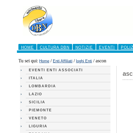
Salta
ai
contenuti.
|
Salta
alla
navigazione
Sezioni
HOME
CULTURA DBN
NOTIZIE
EVENTI
POLI
Tu sei qui:
/
/
/
ascon
Home
Enti Affiliati
loghi Enti
EVENTI ENTI ASSOCIATI
asc
ITALIA
LOMBARDIA
LAZIO
SICILIA
PIEMONTE
VENETO
LIGURIA