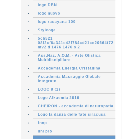
logo DBN
logo nuovo
logo rasayana 100
Styleoga
5cb521
08f2cf6a341c42f784cd21ce20664f72
mv2 d 1476 1476 s 2
Ass.Naz. A.O.M. - Arte Olistica
Multidisciplilare
Accademia Energia Cristallina
Accademia Massaggio Globale
Integrato
LOGO 8 (1)
Logo Alkaemia 2016
CHEIRON - accademia di naturopatia
Logo la danza delle fate siracusa
fnnp
uni pro