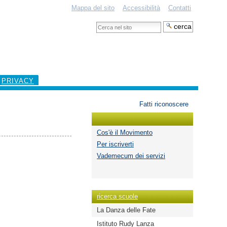
Mappa del sito
Accessibilità
Contatti
Cerca
nel
Ricerca
sito
avanzata…
PRIVACY
Strumenti
Fatti riconoscere
personali
Cos'è il Movimento
Per iscriverti
Vademecum dei servizi
ricerca scuole
La Danza delle Fate
Istituto Rudy Lanza