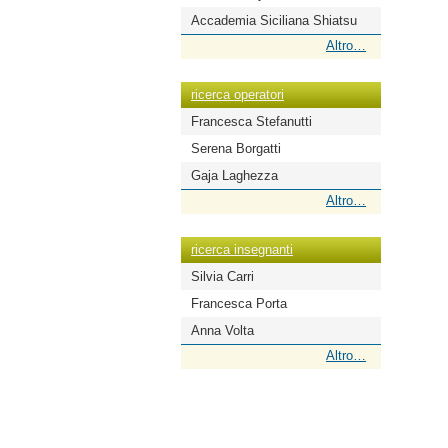
Accademia Siciliana Shiatsu
ricerca
Altro…
scuole
-
ricerca operatori
Francesca Stefanutti
Serena Borgatti
Gaja Laghezza
ricerca
Altro…
operatori
-
ricerca insegnanti
Silvia Carri
Francesca Porta
Anna Volta
ricerca
Altro…
insegnanti
-