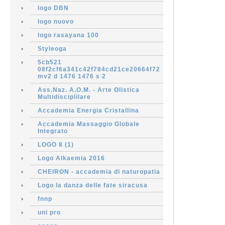
logo DBN
logo nuovo
logo rasayana 100
Styleoga
5cb521
08f2cf6a341c42f784cd21ce20664f72
mv2 d 1476 1476 s 2
Ass.Naz. A.O.M. - Arte Olistica
Multidisciplilare
Accademia Energia Cristallina
Accademia Massaggio Globale
Integrato
LOGO 8 (1)
Logo Alkaemia 2016
CHEIRON - accademia di naturopatia
Logo la danza delle fate siracusa
fnnp
uni pro