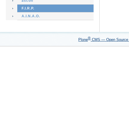
ascon
F.I.R.P.
A.I.N.A.O.
®
Plone
CMS — Open Sourc