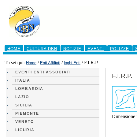
Salta
ai
contenuti.
|
Salta
alla
navigazione
Sezioni
HOME
CULTURA DBN
NOTIZIE
EVENTI
POLIZZE
Tu sei qui:
/
/
/
F.I.R.P.
Home
Enti Affiliati
loghi Enti
EVENTI ENTI ASSOCIATI
F.I.R.P.
ITALIA
LOMBARDIA
LAZIO
SICILIA
PIEMONTE
Dimensione 
VENETO
LIGURIA