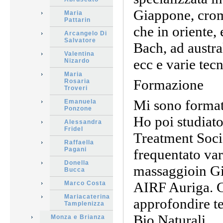
Giappone, crom
Maria
Pattarin
che in oriente,
Arcangelo Di
Salvatore
Bach, ad austral
Valentina
ecc e varie tec
Nizardo
Maria
Formazione
Rosaria
Troveri
Mi sono format
Emanuela
Ponzone
Ho poi studiat
Alessandra
Fridel
Treatment Soci
Raffaella
Pagani
frequentato vari
Donella
massaggioin Gi
Bucca
AIRF Auriga. C
Marco Costa
Mariacaterina
approfondire te
Tamplenizza
Bio Naturali.
Monza e Brianza