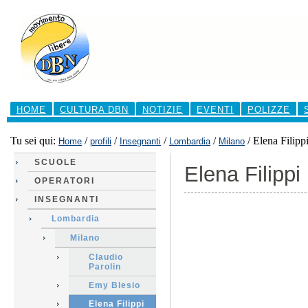
Salta
ai
contenuti.
|
Salta
alla
navigazione
Sezioni
HOME
CULTURA DBN
NOTIZIE
EVENTI
POLIZZE
Tu sei qui:
/
/
/
/
/
Elena Filipp
Home
profili
Insegnanti
Lombardia
Milano
SCUOLE
Elena Filippi
OPERATORI
INSEGNANTI
Lombardia
Milano
Claudio
Parolin
Emy Blesio
Elena Filippi