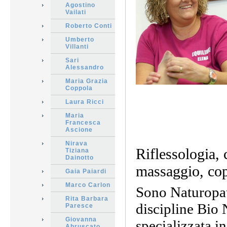
Agostino
Vailati
Roberto Conti
Umberto
Villanti
Sari
Alessandro
Maria Grazia
Coppola
Laura Ricci
Maria
Francesca
Ascione
Nirava
Riflessologia, 
Tiziana
Dainotto
massaggio, cop
Gaia Paiardi
Marco Carlon
Sono Naturopata
Rita Barbara
discipline Bio 
Paresce
Giovanna
specializzata in
Abruscato