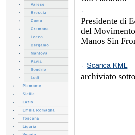
Varese
Brescia
Presidente di E
Como
del Movimento 
Cremona
Lecco
Manos Sin Fron
Bergamo
Mantova
Azioni
Pavia
Scarica KML
sul
Sondrio
documento
archiviato sott
Lodi
Piemonte
Sicilia
Lazio
Emilia Romagna
Toscana
Liguria
Veneto