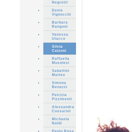
Negretti
Denis
Vignocchi
Barbara
Rangoni
Vanessa
Ulacco
Silvia
Calzoni
Raffaella
Musolesi
Sabattini
Matteo
Simona
Benazzi
Patrizia
Pizzimenti
Alessandra
Cossarini
Michaela
Naldi
Paolo Rosa