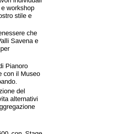
ori individuali
e e workshop
stro stile e
Benessere che
Valli Savena e
 per
di Pianoro
ne con il Museo
 bando.
zione del
ta alternativi
aggregazione
600 con Stage