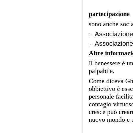
partecipazione
sono anche socia
Associazione 
Associazione
Altre informazio
Il benessere è u
palpabile.
Come diceva Gha
obbiettivo è ess
personale facili
contagio virtuos
cresce può crear
nuovo mondo e s