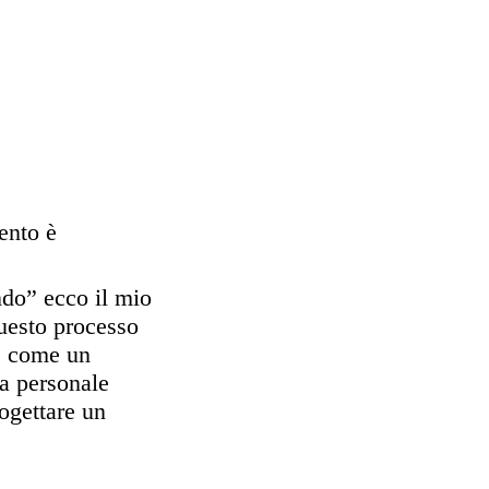
ento è
do” ecco il mio
questo processo
o, come un
za personale
rogettare un