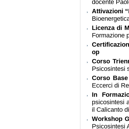
docente Paol
Attivazioni 
Bioenergetica
Licenza di 
Formazione p
Certificazio
op
Corso Trien
Psicosintesi
Corso Base
Eccerci di Re
In Formazi
psicosintesi 
il Calicanto 
Workshop Ge
Psicosintesi 