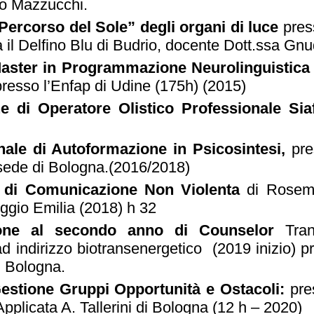
o Mazzucchi.
“Percorso del Sole” degli organi di luce
pres
 il Delfino Blu di Budrio, docente Dott.ssa Gnu
Master in Programmazione Neurolinguistic
resso l’Enfap di Udine (175h) (2015)
ne di Operatore Olistico Professionale Si
nale di Autoformazione in Psicosintesi,
pre
 sede di Bologna.(2016/2018)
 di Comunicazione Non Violenta
di Rosemb
ggio Emilia (2018) h 32
one al secondo anno di Counselor
Tra
ad indirizzo biotransenergetico (2019 inizio) p
di Bologna.
stione Gruppi Opportunità e Ostacoli:
pre
Applicata A. Tallerini di Bologna (12 h – 2020)