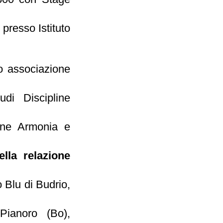
 presso Istituto
o associazione
di Discipline
ione Armonia e
la relazione
o Blu di Budrio,
Pianoro (Bo),