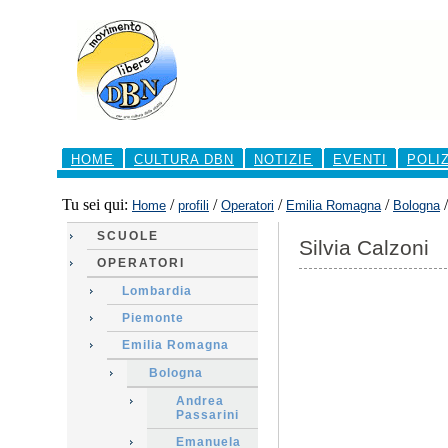
Salta
ai
contenuti.
|
Salta
alla
navigazione
Sezioni
HOME
CULTURA DBN
NOTIZIE
EVENTI
POLI
Tu sei qui:
/
/
/
/
Home
profili
Operatori
Emilia Romagna
Bologna
SCUOLE
Silvia Calzoni
OPERATORI
Lombardia
Piemonte
Emilia Romagna
Bologna
Andrea
Passarini
Emanuela