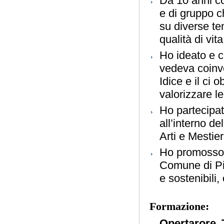
Da 10 anni co
e di gruppo c
su diverse te
qualità di vita
Ho ideato e c
vedeva coinvo
Idice e il ci 
valorizzare le
Ho partecipat
all’interno de
Arti e Mestie
Ho promosso e
Comune di Pia
e sostenibili
Formazione:
Opertarore 