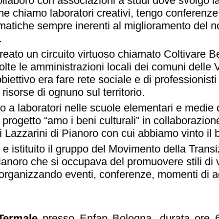
llaboro con associazioni a studi dove svolgo lav
he chiamo laboratori creativi, tengo conferenz
matiche sempre inerenti al miglioramento del no
.
reato un circuito virtuoso chiamato Coltivare 
lte le amministrazioni locali dei comuni delle 
obbiettivo era fare rete sociale e di professionisti
 risorse di ognuno sul territorio.
o a laboratori nelle scuole elementari e medie 
l progetto “amo i beni culturali” in collaborazio
ri Lazzarini di Pianoro con cui abbiamo vinto il
 istituito il gruppo del Movimento della Transi
noro che si occupava del promuovere stili di vi
, organizzando eventi, conferenze, momenti di 
Termale
presso Enfap Bologna, durata ore 