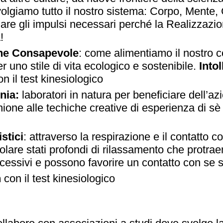
nvolgiamo tutto il nostro sistema: Corpo, Mente,
are gli impulsi necessari perché la Realizzazio
!
ne Consapevole
: come alimentiamo il nostro c
per uno stile di vita ecologico e sostenibile.
Into
on il test kinesiologico
nia:
laboratori in natura per beneficiare dell’azi
nione alle techiche creative di esperienza di sè
stici
: attraverso la respirazione e il contatto c
lare stati profondi di rilassamento che protra
ccessivi e possono favorire un contatto con se s
h
con il test kinesiologico