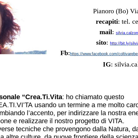
Pianoro (Bo) Vi
recapiti
: tel. 
mail
:
silvia.calz
sito
:
http://bit.ly/sil
Fb
:
https://www.facebook.com/coltivarebe
IG
: silvia.c
sonale “Crea.Ti.Vita
: ho chiamato questo
A.TI.VI’TA usando un termine a me molto caro
ambiando l’accento, per indirizzare la nostra ene
ione e realizzare il nostro progetto di VITA.
verse tecniche che provengono dalla Natura, da
a altre culture, da nuove frontiere della scienza