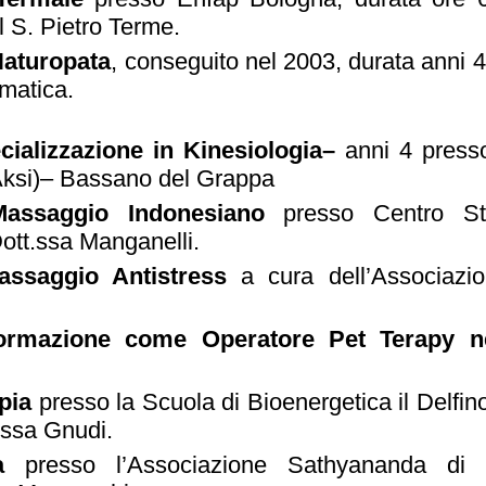
 S. Pietro Terme.
Naturopata
, conseguito nel 2003, durata anni 4
matica.
cializzazione in Kinesiologia–
anni 4 press
Aksi)– Bassano del Grappa
Massaggio Indonesiano
presso Centro Stu
ott.ssa Manganelli.
assaggio Antistress
a cura dell’Associaz
ormazione come Operatore Pet Terapy nel
apia
presso la Scuola di Bioenergetica il Delfin
.ssa Gnudi.
ia
presso l’Associazione Sathyananda di 