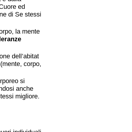
 Cuore ed
ne di Se stessi
orpo, la mente
lleranze
one dell’abitat
 (mente, corpo,
orporeo si
endosi anche
tessi migliore.