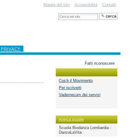
Mappa del sito
Accessibilità
Contatti
Cerca
nel
Ricerca
sito
avanzata…
PRIVACY
Strumenti
Fatti riconoscere
personali
Cos'è il Movimento
Per iscriverti
Vademecum dei servizi
ricerca scuole
Scuola Biodanza Lombardia -
DanzaLaVita