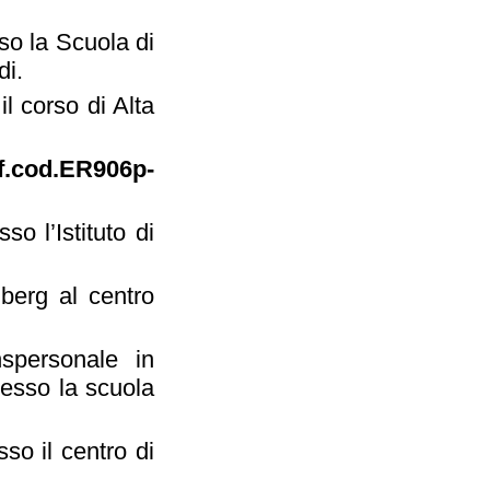
so la Scuola di
di.
a
il corso di Alta
af.cod.ER906p-
sso l’Istituto di
erg al centro
nspersonale in
resso la scuola
sso il centro di