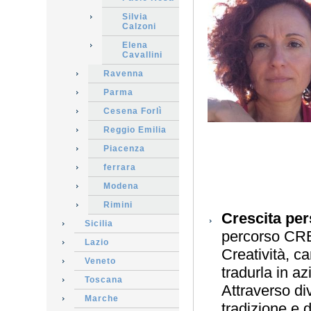
Silvia
Calzoni
Elena
Cavallini
Ravenna
Parma
Cesena Forlì
Reggio Emilia
Piacenza
ferrara
Modena
Rimini
Crescita per
Sicilia
percorso CRE
Lazio
Creatività, c
Veneto
tradurla in az
Toscana
Attraverso di
Marche
tradizione e d