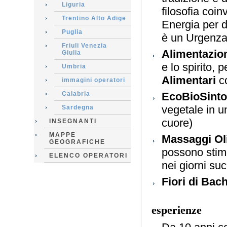
Liguria
filosofia coi
Trentino Alto Adige
Energia per d
Puglia
è un Urgenza
Friuli Venezia
Alimentazio
Giulia
e lo spirito, 
Umbria
Alimentari
c
immagini operatori
Calabria
EcoBioSinto
vegetale in u
Sardegna
cuore)
INSEGNANTI
MAPPE
Massaggi Oli
GEOGRAFICHE
possono stimo
ELENCO OPERATORI
nei giorni su
Fiori di Bac
esperienze