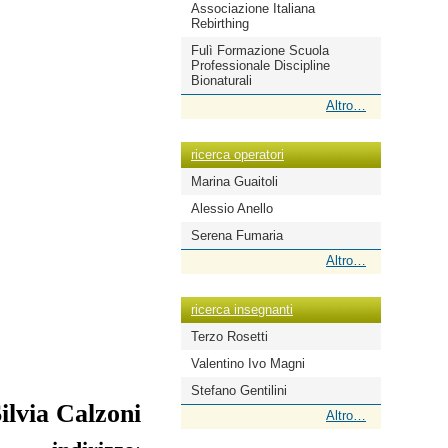
Associazione Italiana
Rebirthing
Fulì Formazione Scuola
Professionale Discipline
Bionaturali
ricerca
Altro…
scuole
-
ricerca operatori
Marina Guaitoli
Alessio Anello
Serena Fumaria
ricerca
Altro…
operatori
-
ricerca insegnanti
Terzo Rosetti
Valentino Ivo Magni
Stefano Gentilini
ilvia Calzoni
ricerca
Altro…
insegnanti