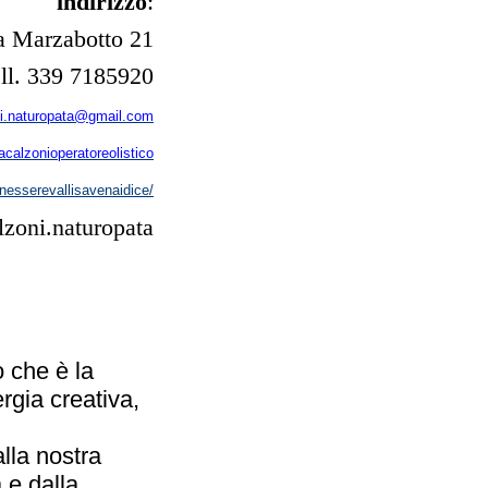
indirizzo
:
-
a Marzabotto 21
cell. 339 7185920
oni.naturopata@gmail.com
viacalzonioperatoreolistico
nesserevallisavenaidice/
alzoni.naturopata
 che è la
rgia creativa,
lla nostra
 e dalla