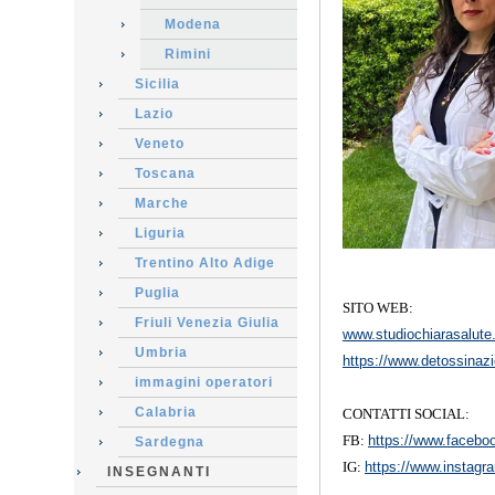
Modena
Rimini
Sicilia
Lazio
Veneto
Toscana
Marche
Liguria
Trentino Alto Adige
Puglia
SITO WEB:
Friuli Venezia Giulia
www.studiochiarasalute.
Umbria
https://www.detossinazi
immagini operatori
Calabria
CONTATTI SOCIAL:
FB:
https://www.facebo
Sardegna
IG:
https://www.instagr
INSEGNANTI