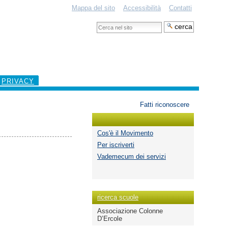
Mappa del sito
Accessibilità
Contatti
Cerca
nel
Ricerca
sito
avanzata…
PRIVACY
Strumenti
Fatti riconoscere
personali
Cos'è il Movimento
Per iscriverti
Vademecum dei servizi
ricerca scuole
Associazione Colonne
D’Ercole