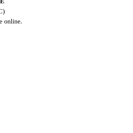
TE
C)
e online.