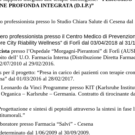
E PROFONDA INTEGRATA (D.I.P.)”
o professionista presso lo Studio Chiara Salute di Cesena dal
bero professionista presso il Centro Medico di Prevenzion
re City Riability Wellness” di Forlì dal 03/04/2018 al 31/
cista
presso l’Ospedale “Morgagni-Pierantoni” di Forlì (AU
to dell’ U.O. Farmacia Interna (Distribuzione Diretta Farmaci
02/07/2010 al 29/02/2016.
 per il progetto: “Presa in carico dei pazienti con terapie cr
” dal 01/03/2016 al 28/02/2017.
: Leonardo da Vinci Programme presso KIT (Karlsruhe Institu
a Organica – Karlsruhe – Germania. Contratto di tirocinante d
Progettazione e sintesi di peptoidi attraverso la sintesi in fase 
titumorali.”
boratore presso Farmacia “Salvi” - Cesena
determinato dal 1/06/2009 al 30/09/2009.