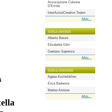
Associazione Colonne
D’Ercole
InterAzioniCreative Teatro
ricerca
Altro…
scuole
-
ricerca operatori
Alberto Baroni
Elisabetta Gilio
Gaetano Sapienza
ricerca
Altro…
operatori
-
ricerca insegnanti
Aglaia Kochelokhov
i
Erica Barbesta
Matteo Amione
ricerca
Altro…
ella
insegnanti
-