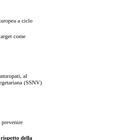
Europea a ciclo
itarget come
aturopati, al
Vegetariana (SSNV)
a prevenire
l
rispetto della