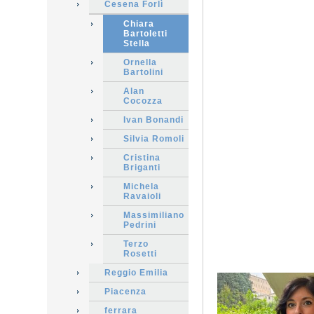
Cesena Forlì
Chiara
Bartoletti
Stella
Ornella
Bartolini
Alan
Cocozza
Ivan Bonandi
Silvia Romoli
Cristina
Briganti
Michela
Ravaioli
Massimiliano
Pedrini
Terzo
Rosetti
Reggio Emilia
Piacenza
ferrara