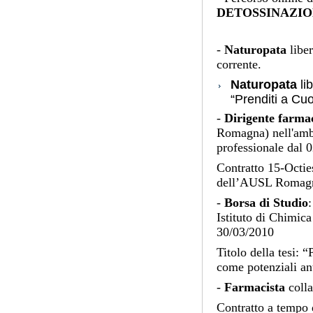
DETOSSINAZION
-
Naturopata
liber
corrente.
Naturopata
li
“Prenditi a Cuo
-
Dirigente farma
Romagna) nell'ambi
professionale dal 
Contratto 15-Octies
dell’AUSL Romagna
-
Borsa di Studio
Istituto di Chimic
30/03/2010
Titolo della tesi: “
come potenziali an
-
Farmacista
colla
Contratto a tempo 