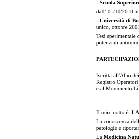
-
Scuola Superio
dall’ 01/10/2010 a
-
Università di B
unico, ottobre 200
Tesi sperimentale d
potenziali antitumo
PARTECIPAZIO
Iscritta all'Albo d
Registro Operatori
e al Movimento Li
Il mio motto è:
LA
La conoscenza dell
patologie e riporta
La
Medicina Natu