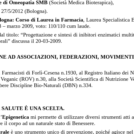
re di Omeopatia SMB
(Società Medica Bioterapica),
l 27/5/2012 (Bologna).
ologna: Corso di Laurea in Farmacia
, Laurea Specialistica 
3 – marzo 2009, voto: 110/110 cum laude.
al titolo: “Progettazione e sintesi di inibitori enzimatici mult
rali” discussa il 20-03-2009.
NE AD ASSOCIAZIONI, FEDERAZIONI, MOVIMENTI
ei Farmacisti di Forlì-Cesena n.1930, al Registro Italiano dei N
 Veganic (ROV) n.30, alla Società Scientifica di Nutrizione 
bere Discipline Bio-Naturali (DBN) n.334.
 SALUTE È UNA SCELTA.
’
Epigenetica
mi permette di utilizzare diversi strumenti atti 
re il corpo ad un naturale stato di Benessere.
rale
è uno strumento unico di prevenzione, poiché agisce ne