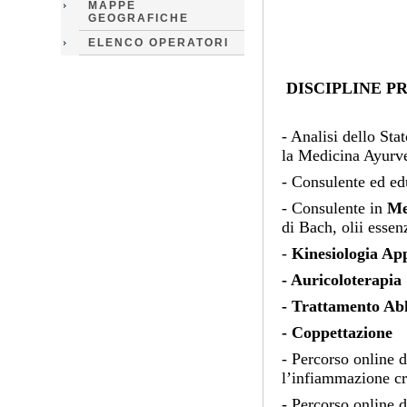
MAPPE
GEOGRAFICHE
ELENCO OPERATORI
DISCIPLINE P
- Analisi dello Sta
la Medicina Ayurv
- Consulente ed ed
- Consulente in
Me
di Bach, olii essen
-
Kinesiologia App
- Auricoloterapia
- Trattamento Ab
- Coppettazione
- Percorso online d
l’infiammazione cr
- Percorso online d