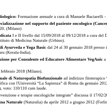
ologico:
Formazione annuale a cura di Manuele Baciarelli -
ecializzazione nel supporto del paziente oncologico (Can
20. (Milano)
licata
I e II livello dal 15/09/2018 al 09/12/2018 a cura del
stituto di Medicina Naturale (Urbino).
 di Ayurveda e Yoga Basic
dal 24 al 30 gennaio 2018 presso i
ru (Kerala-India).
zione per Consulente ed Educatore Alimentare VegAnic
a 
 febbraio 2018 (Milano).
nale di Naturopatia Biofunzionale
ad indirizzo fitoterapico
ifica con l'Università “La Sapienza” di Roma da gennaio 20
, voto: 110/110 cum laude.
revenzione e terapie oncologiche integrate” discussa il 17/02/
ina Naturale
(Naturalia) da aprile 2012 a giugno 2012 (Forli