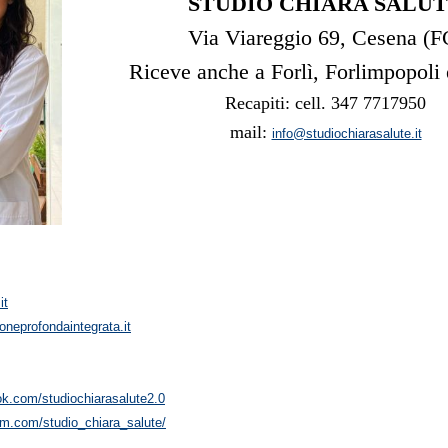
STUDIO CHIARA SALU
Via Viareggio 69, Cesena (F
Riceve anche a Forlì, Forlimpopoli 
Recapiti: cell. 347 7717950
mail:
info@studiochiarasalute.it
it
oneprofondaintegrata.it
ok.com/studiochiarasalute2.0
am.com/studio_chiara_salute/