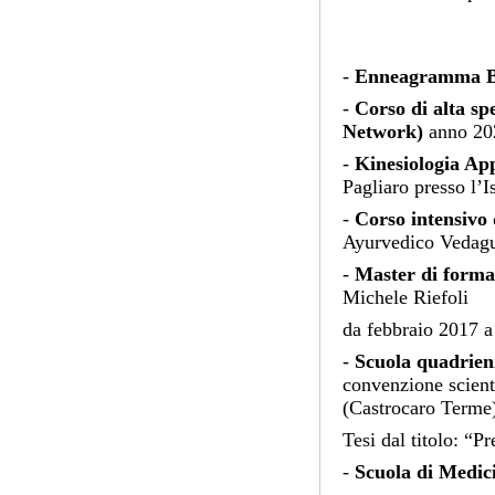
-
Enneagramma Bi
-
Corso di alta sp
Network)
anno 20
-
Kinesiologia App
Pagliaro presso l’I
-
Corso intensivo
Ayurvedico Vedagu
-
Master di forma
Michele Riefoli
da febbraio 2017 a
-
Scuola quadrien
convenzione scient
(Castrocaro Terme)
Tesi dal titolo: “P
-
Scuola di Medic