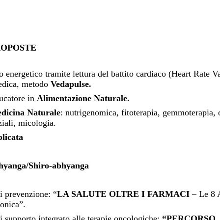
ROPOSTE
to energetico tramite lettura del battito cardiaco (Heart Rate V
edica, metodo
Vedapulse.
ucatore in
Alimentazione Naturale.
dicina Naturale
: nutrigenomica, fitoterapia, gemmoterapia, o
ziali, micologia.
licata
hyanga/Shiro-abhyanga
i prevenzione: “
LA SALUTE OLTRE I FARMACI
– Le 8 
onica”.
i supporto integrato alle terapie oncologiche:
“PERCORSO