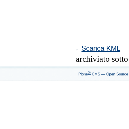
Azioni
Scarica KML
sul
documento
archiviato sott
®
Plone
CMS — Open Sourc