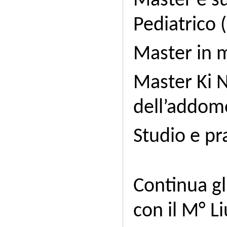
Master e s
Pediatrico (
Master in 
Master Ki N
dell’addom
Studio e pr
2
Continua gl
con il M° L